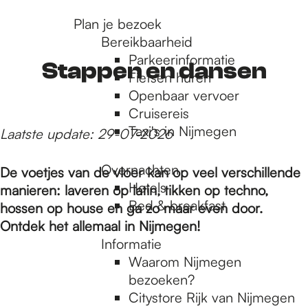
r
Plan je bezoek
Bereikbaarheid
Parkeerinformatie
d
Stappen en dansen
Fietsen huren
Openbaar vervoer
Cruisereis
e
Taxi's in Nijmegen
Laatste update: 29-07-2026
h
Overnachten
De voetjes van de vloer kan op veel verschillende
Hotels
manieren: laveren op latin, tikken op techno,
Bed & breakfast
hossen op house en ga zo maar even door.
o
Ontdek het allemaal in Nijmegen!
Informatie
m
Waarom Nijmegen
bezoeken?
Citystore Rijk van Nijmegen