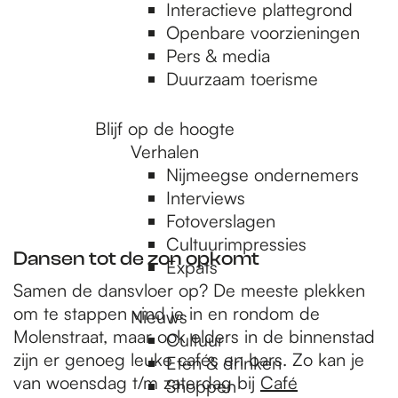
e
Interactieve plattegrond
Openbare voorzieningen
Pers & media
p
Duurzaam toerisme
a
Blijf op de hoogte
Verhalen
Nijmeegse ondernemers
g
Interviews
Fotoverslagen
Cultuurimpressies
e
Dansen tot de zon opkomt
Expats
Samen de dansvloer op? De meeste plekken
om te stappen vind je in en rondom de
Nieuws
Molenstraat, maar ook elders in de binnenstad
Cultuur
zijn er genoeg leuke cafés en bars. Zo kan je
Eten & drinken
van woensdag t/m zaterdag bij
Café
Shoppen