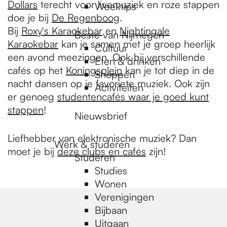
Dollars
terecht voor livemuziek en roze stappen
Weektips
doe je bij
De Regenboog
.
Bij
Roxy's Karaokebar
en
Nightingale
Beste van Nijmegen
Karaokebar
kan je samen met je groep heerlijk
Cultuur
een avond meezingen. Ook bij verschillende
Eten & drinken
cafés op het
Koningsplein
kan je tot diep in de
Shoppen
nacht dansen op je favoriete muziek. Ook zijn
Activiteiten
er genoeg
studentencafés waar je goed kunt
stappen
!
Nieuwsbrief
Liefhebber van elektronische muziek? Dan
Werk & studeren
moet je bij
deze clubs en cafés
zijn!
Studeren
Studies
Wonen
Verenigingen
Bijbaan
Uitgaan