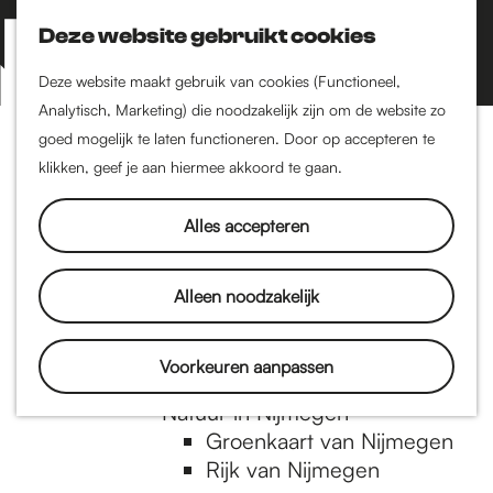
Nijmegen-Zuid
Nijmegen-Nieuw-West
Deze website gebruikt cookies
Z
K
Nijmegen-Oud-West
o
a
M
Deze website maakt gebruik van cookies (Functioneel,
Dukenburg
e
a
Analytisch, Marketing) die noodzakelijk zijn om de website zo
e
Lindenholt
G
k
r
goed mogelijk te laten functioneren. Door op accepteren te
n
e
t
klikken, geef je aan hiermee akkoord te gaan.
Historie
u
n
De oudste stad van
a
Alles accepteren
Nederland
Historische tijdlijn
n
Romeinse Limes
Alleen noodzakelijk
Vrede van Nijmegen
Penning
a
Voorkeuren aanpassen
Natuur in Nijmegen
Groenkaart van Nijmegen
a
Rijk van Nijmegen