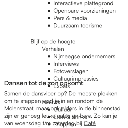
e
Interactieve plattegrond
Openbare voorzieningen
Pers & media
p
Duurzaam toerisme
a
Blijf op de hoogte
Verhalen
Nijmeegse ondernemers
g
Interviews
Fotoverslagen
Cultuurimpressies
e
Dansen tot de zon opkomt
Expats
Samen de dansvloer op? De meeste plekken
om te stappen vind je in en rondom de
Nieuws
Molenstraat, maar ook elders in de binnenstad
Cultuur
zijn er genoeg leuke cafés en bars. Zo kan je
Eten & drinken
van woensdag t/m zaterdag bij
Café
Shoppen