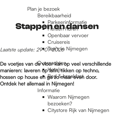
r
Plan je bezoek
Bereikbaarheid
Parkeerinformatie
d
Stappen en dansen
Fietsen huren
Openbaar vervoer
Cruisereis
e
Taxi's in Nijmegen
Laatste update: 29-07-2026
h
Overnachten
De voetjes van de vloer kan op veel verschillende
Hotels
manieren: laveren op latin, tikken op techno,
Bed & breakfast
hossen op house en ga zo maar even door.
o
Ontdek het allemaal in Nijmegen!
Informatie
m
Waarom Nijmegen
bezoeken?
Citystore Rijk van Nijmegen