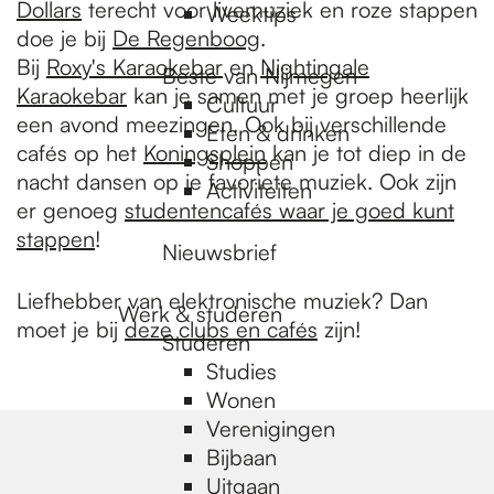
Dollars
terecht voor livemuziek en roze stappen
Weektips
doe je bij
De Regenboog
.
Bij
Roxy's Karaokebar
en
Nightingale
Beste van Nijmegen
Karaokebar
kan je samen met je groep heerlijk
Cultuur
een avond meezingen. Ook bij verschillende
Eten & drinken
cafés op het
Koningsplein
kan je tot diep in de
Shoppen
nacht dansen op je favoriete muziek. Ook zijn
Activiteiten
er genoeg
studentencafés waar je goed kunt
stappen
!
Nieuwsbrief
Liefhebber van elektronische muziek? Dan
Werk & studeren
moet je bij
deze clubs en cafés
zijn!
Studeren
Studies
Wonen
Verenigingen
Bijbaan
Uitgaan