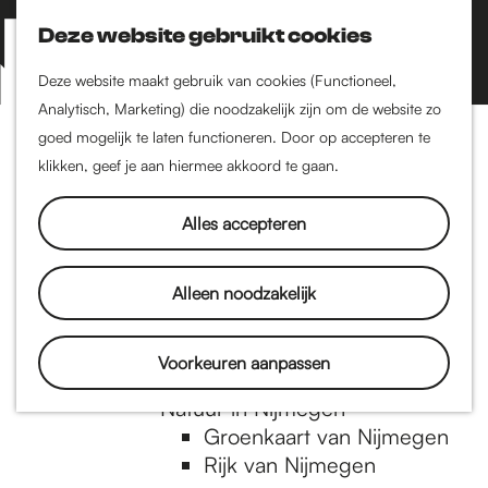
Nijmegen-Zuid
Nijmegen-Nieuw-West
Deze website gebruikt cookies
Z
K
Nijmegen-Oud-West
o
a
M
Deze website maakt gebruik van cookies (Functioneel,
Dukenburg
e
a
Analytisch, Marketing) die noodzakelijk zijn om de website zo
e
Lindenholt
G
k
r
goed mogelijk te laten functioneren. Door op accepteren te
n
e
t
klikken, geef je aan hiermee akkoord te gaan.
Historie
u
n
De oudste stad van
a
Alles accepteren
Nederland
Historische tijdlijn
n
Romeinse Limes
Alleen noodzakelijk
Vrede van Nijmegen
Penning
a
Voorkeuren aanpassen
Natuur in Nijmegen
Groenkaart van Nijmegen
a
Rijk van Nijmegen