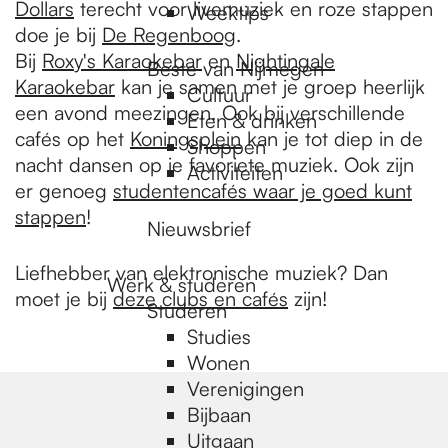
Dollars
terecht voor livemuziek en roze stappen
Weektips
doe je bij
De Regenboog
.
Bij
Roxy's Karaokebar
en
Nightingale
Beste van Nijmegen
Karaokebar
kan je samen met je groep heerlijk
Cultuur
een avond meezingen. Ook bij verschillende
Eten & drinken
cafés op het
Koningsplein
kan je tot diep in de
Shoppen
nacht dansen op je favoriete muziek. Ook zijn
Activiteiten
er genoeg
studentencafés waar je goed kunt
stappen
!
Nieuwsbrief
Liefhebber van elektronische muziek? Dan
Werk & studeren
moet je bij
deze clubs en cafés
zijn!
Studeren
Studies
Wonen
Verenigingen
Bijbaan
Uitgaan