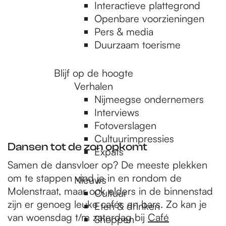
e
Interactieve plattegrond
Openbare voorzieningen
Pers & media
p
Duurzaam toerisme
a
Blijf op de hoogte
Verhalen
Nijmeegse ondernemers
g
Interviews
Fotoverslagen
Cultuurimpressies
e
Dansen tot de zon opkomt
Expats
Samen de dansvloer op? De meeste plekken
om te stappen vind je in en rondom de
Nieuws
Molenstraat, maar ook elders in de binnenstad
Cultuur
zijn er genoeg leuke cafés en bars. Zo kan je
Eten & drinken
van woensdag t/m zaterdag bij
Café
Shoppen