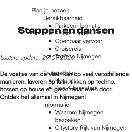
r
Plan je bezoek
Bereikbaarheid
Parkeerinformatie
d
Stappen en dansen
Fietsen huren
Openbaar vervoer
Cruisereis
e
Taxi's in Nijmegen
Laatste update: 29-07-2026
h
Overnachten
De voetjes van de vloer kan op veel verschillende
Hotels
manieren: laveren op latin, tikken op techno,
Bed & breakfast
hossen op house en ga zo maar even door.
o
Ontdek het allemaal in Nijmegen!
Informatie
m
Waarom Nijmegen
bezoeken?
Citystore Rijk van Nijmegen