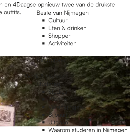
en en 4Daagse opnieuw twee van de drukste
outfits.
Beste van Nijmegen
Cultuur
Eten & drinken
Shoppen
Activiteiten
Nieuwsbrief
Werk & studeren
Studeren
Studies
Wonen
Verenigingen
Bijbaan
Uitgaan
Waarom studeren in Nijmegen