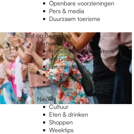
Openbare voorzieningen
Pers & media
Duurzaam toerisme
Blijf op de hoogte
Verhalen
Nijmeegse ondernemers
Interviews
Fotoverslagen
Cultuurimpressies
Expats
Nieuws
Cultuur
Eten & drinken
Shoppen
Weektips