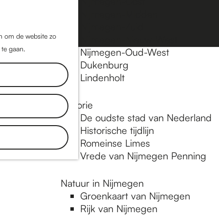
Nijmegen-Oost
Nijmegen-Midden
Z
K
Nijmegen-Zuid
o
a
M
jn om de website zo
Nijmegen-Nieuw-West
e
a
 te gaan.
e
Nijmegen-Oud-West
k
r
Dukenburg
n
e
t
Lindenholt
u
n
Historie
De oudste stad van Nederland
Historische tijdlijn
Romeinse Limes
Vrede van Nijmegen Penning
Natuur in Nijmegen
Groenkaart van Nijmegen
Rijk van Nijmegen