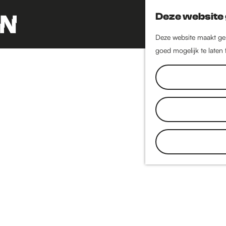
Deze website 
Deze website maakt geb
G
goed mogelijk te laten
a
n
a
a
r
d
e
h
o
m
e
p
a
g