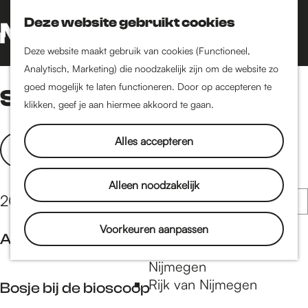
Nijmegen-Oud-West
Deze website gebruikt cookies
Dukenburg
Z
K
Lindenholt
o
a
G
M
Deze website maakt gebruik van cookies (Functioneel,
e
a
a
Analytisch, Marketing) die noodzakelijk zijn om de website zo
e
Historie
k
r
n
goed mogelijk te laten functioneren. Door op accepteren te
Stadsbosjes
n
De oudste stad van
e
t
a
klikken, geef je aan hiermee akkoord te gaan.
u
Nederland
n
a
Historische tijdlijn
W
S
r
Alles accepteren
Filter
Romeinse Limes
o
d
a
Vrede van Nijmegen
r
e
t
Alleen noodzakelijk
Penning
t
h
S
20 resultaten
z
e
o
o
o
e
m
Voorkeuren aanpassen
Natuur in Nijmegen
r
Augustijnenbos
e
r
e
Groenkaart van
t
o
p
Nijmegen
k
e
A
p
a
Rijk van Nijmegen
e
Bosje bij de bioscoop
j
u
:
g
r