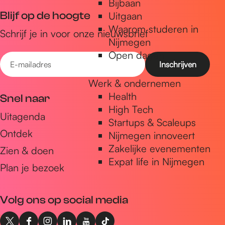
Bijbaan
o
s
b
b
Blijf op de hoogte
Uitgaan
u
j
o
o
Waarom studeren in
w
e
Schrijf je in voor onze nieuwsbrief
s
s
Nijmegen
e
j
j
Open dagen
n
E
e
e
d
-
Werk & ondernemen
a
m
Health
a
Snel naar
a
High Tech
l
Uitagenda
i
Startups & Scaleups
Ontdek
l
Nijmegen innoveert
Zakelijke evenementen
a
Zien & doen
Expat life in Nijmegen
d
Plan je bezoek
r
e
Volg ons op social media
s