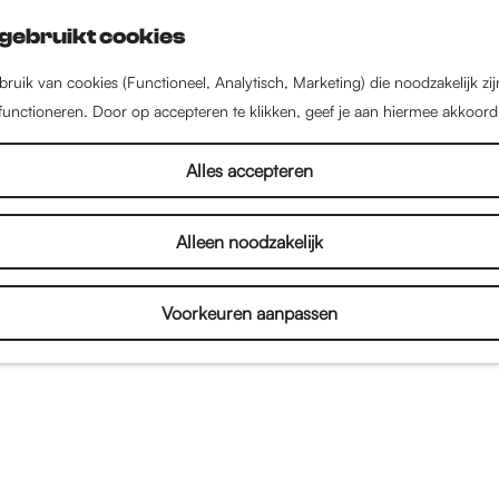
gebruikt cookies
ruik van cookies (Functioneel, Analytisch, Marketing) die noodzakelijk zi
 functioneren. Door op accepteren te klikken, geef je aan hiermee akkoord
Interieur
Alles accepteren
Alleen noodzakelijk
het overzicht van alle
woonwinkels
en interieurzaken
r als jij jouw huis een opfrisbeurt wilt geven met
Voorkeuren aanpassen
 bed. Of als je juist op zoek bent naar andere leuk