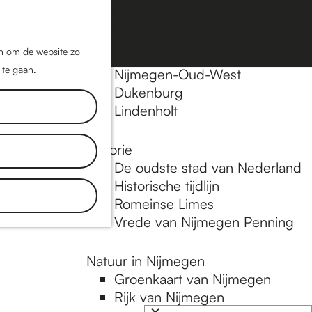
Nijmegen-Oost
Nijmegen-Midden
Z
K
Nijmegen-Zuid
o
a
M
jn om de website zo
Nijmegen-Nieuw-West
e
a
 te gaan.
e
Nijmegen-Oud-West
k
r
Dukenburg
n
e
t
Lindenholt
u
n
Historie
 in
De oudste stad van Nederland
 een nieuwe
Historische tijdlijn
e accessoires
Romeinse Limes
Vrede van Nijmegen Penning
Natuur in Nijmegen
Groenkaart van Nijmegen
Rijk van Nijmegen