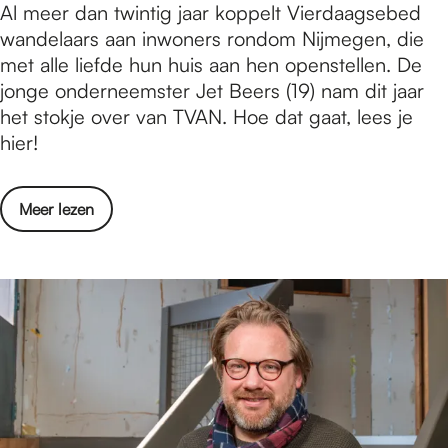
h
I
Al meer dan twintig jaar koppelt Vierdaagsebed
e
e
n
e
n
wandelaars aan inwoners rondom Nijmegen, die
u
i
t
t
t
met alle liefde hun huis aan hen openstellen. De
i
2
m
S
e
jonge onderneemster Jet Beers (19) nam dit jaar
t
0
o
t
r
het stokje over van TVAN. Hoe dat gaat, lees je
j
2
e
a
v
hier!
e
6
t
t
i
s
i
i
e
i
n
o
Meer lezen
o
w
n
g
v
n
m
m
i
e
s
e
e
n
r
d
t
i
h
I
i
J
2
e
n
s
e
0
t
t
t
t
2
S
e
r
B
6
t
r
i
e
a
v