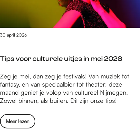
a
k
r
h
t
o
e
f
m
30 april 2026
M
e
u
n
s
Tips voor culturele uitjes in mei 2026
t
e
:
u
T
Zeg je mei, dan zeg je festivals! Van muziek tot
V
m
i
fantasy, en van speciaalbier tot theater: deze
a
b
p
maand geniet je volop van cultureel Nijmegen.
l
i
s
Zowel binnen, als buiten. Dit zijn onze tips!
k
e
v
h
d
o
o
t
o
Meer lezen
o
f
k
v
r
M
u
e