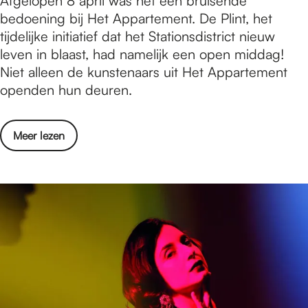
Afgelopen 8 april was het een bruisende
t
e
bedoening bij Het Appartement. De Plint, het
a
t
tijdelijke initiatief dat het Stationsdistrict nieuw
t
A
leven in blaast, had namelijk een open middag!
e
p
Niet alleen de kunstenaars uit Het Appartement
n
p
openden hun deuren.
a
r
o
Meer lezen
t
v
e
e
m
r
e
H
n
e
t
t
:
A
V
p
a
p
l