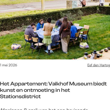
e
t
/
m
7
2
v
a
n
1
6
1 mei 2026
Eef den Hartog
1
0
r
Het Appartement: Valkhof Museum biedt
e
kunst en ontmoeting in het
s
Stationsdistrict
u
l
H