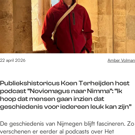
m
m
l
e
t
p
a
a
n
t
a
c
a
o
t
e
a
t
s
w
r
b
v
a
N
r
o
l
i
o
o
k
22 april 2026
Amber Volman
j
e
r
k
m
d
i
o
e
p
n
Publiekshistoricus Koen Terheijden host
m
g
l
n
podcast “Noviomagus naar Nimma”: “Ik
t
e
a
o
hoop dat mensen gaan inzien dat
n
n
a
v
geschiedenis voor iedereen leuk kan zijn”
a
t
a
a
s
t
P
De geschiedenis van Nijmegen blijft fascineren. Zo
r
v
i
u
verschenen er eerder al podcasts over Het
N
o