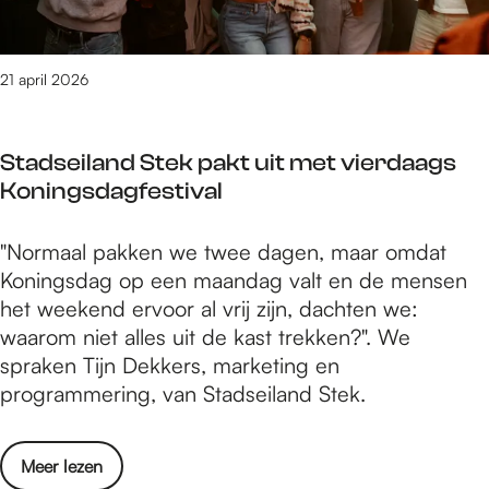
o
i
h
e
j
i
n
f
s
21 april 2026
T
j
t
e
e
o
r
Stadseiland Stek pakt uit met vierdaags
s
r
h
Koningsdagfestival
i
e
c
i
S
"Normaal pakken we twee dagen, maar omdat
u
j
t
Koningsdag op een maandag valt en de mensen
s
d
a
het weekend ervoor al vrij zijn, dachten we:
K
e
d
waarom niet alles uit de kast trekken?". We
o
n
s
spraken Tijn Dekkers, marketing en
e
h
e
programmering, van Stadseiland Stek.
n
o
i
T
s
l
e
t
o
Meer lezen
a
r