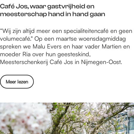
v
n
e
Café Jos, waar gastvrijheid en
b
o
V
d
meesterschap hand in hand gaan
r
o
i
o
r
e
C
“Wij zijn altijd meer een specialiteitencafé en geen
e
p
r
a
volumecafé." Op een maartse woensdagmiddag
d
o
d
f
spreken we Malu Evers en haar vader Martien en
p
d
a
é
moeder Ria over hun geesteskind,
l
i
a
J
Meesterschenkerij Café Jos in Nijmegen-Oost.
a
u
g
o
a
m
s
s
t
k
e
o
Meer lezen
,
s
u
b
v
w
v
n
e
e
a
o
s
d
r
a
o
t
C
r
r
e
a
g
p
n
f
a
o