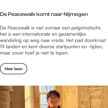
g
a
l
h
a
b
o
a
a
De Peacewalk komt naar Nijmegen
r
e
n
n
i
i
d
D
De Peacewalk is niet zomaar een pelgrimstocht,
e
l
i
e
het is een internationale en gezamenlijke
k
a
n
P
wandeling op weg naar vrede. Het pad doorkruist
:
m
h
e
19 landen en kent diverse startpunten en -tijden,
v
p
a
a
maar zover hoef je niet te lopen.
a
t
n
c
n
o
d
e
g
t
g
o
Meer lezen
w
l
b
a
v
a
o
r
a
e
l
e
o
n
r
k
i
e
D
k
l
d
e
o
a
p
P