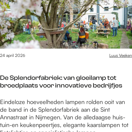
a
é
s
d
a
J
t
i
r
o
v
u
s
s
r
m
e
,
i
k
n
w
j
u
c
a
h
n
u
a
24 april 2026
Luus Veeken
e
s
l
r
i
t
t
g
d
e
u
De Splendorfabriek: van gloeilamp tot
a
e
n
u
broedplaats voor innovatieve bedrijfjes
s
n
a
r
t
m
a
m
D
Eindeloze hoeveelheden lampen rolden ooit van
v
e
r
a
e
de band in de Splendorfabriek aan de Sint
r
e
s
k
S
Annastraat in Nijmegen. Van de alledaagse huis-
i
s
e
e
p
tuin-en keukenpeertjes, elegante kaarslampen tot
j
t
n
r