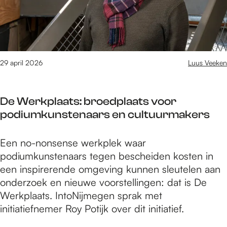
c
e
t
i
t
r
i
e
s
o
w
:
n
m
d
s
e
29 april 2026
Luus Veeken
e
d
t
n
i
J
i
De Werkplaats: broedplaats voor
s
e
e
podiumkunstenaars en cultuurmakers
t
t
u
r
B
w
i
D
Een no-nonsense werkplek waar
e
e
c
e
podiumkunstenaars tegen bescheiden kosten in
e
e
t
W
een inspirerende omgeving kunnen sleutelen aan
r
i
e
onderzoek en nieuwe voorstellingen: dat is De
s
g
r
Werkplaats. IntoNijmegen sprak met
:
e
k
initiatiefnemer Roy Potijk over dit initiatief.
d
n
p
e
a