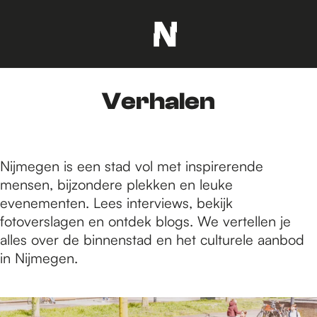
G
a
n
Verhalen
a
a
r
d
Nijmegen is een stad vol met inspirerende
e
mensen, bijzondere plekken en leuke
h
evenementen. Lees interviews, bekijk
o
fotoverslagen en ontdek blogs. We vertellen je
m
alles over de binnenstad en het culturele aanbod
e
in Nijmegen.
p
a
6
g
4