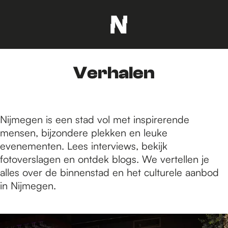
G
a
n
Verhalen
a
a
r
d
Nijmegen is een stad vol met inspirerende
e
mensen, bijzondere plekken en leuke
h
evenementen. Lees interviews, bekijk
o
fotoverslagen en ontdek blogs. We vertellen je
m
alles over de binnenstad en het culturele aanbod
e
in Nijmegen.
p
a
1
g
t