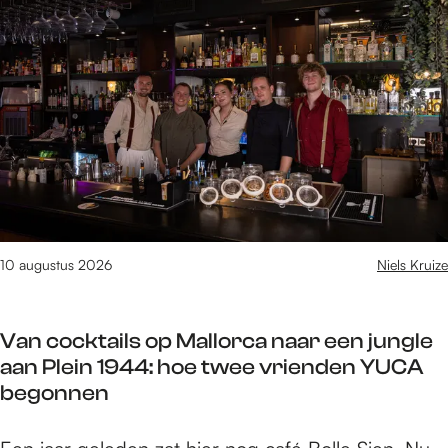
e
/
m
9
v
a
n
1
6
1
2
10 augustus 2026
Niels Kruize
r
e
s
Van cocktails op Mallorca naar een jungle
u
aan Plein 1944: hoe twee vrienden YUCA
l
begonnen
t
a
V