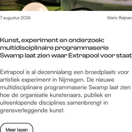
a
o
i
r
l
7 augustus 2026
Mario Reijnen
c
s
a
o
n
Kunst, experiment en onderzoek:
p
a
multidisciplinaire programmaserie
M
a
Swamp laat zien waar Extrapool voor staat
a
r
l
e
K
Extrapool is al decennialang een broedplaats voor
l
e
u
artistiek experiment in Nijmegen. De nieuwe
o
n
n
multidisciplinaire programmaserie Swamp laat zien
r
j
s
hoe de organisatie kunstenaars, publiek en
c
u
t
uiteenlopende disciplines samenbrengt in
a
n
,
grensverleggende kunst.
n
g
e
a
l
x
a
e
o
Meer lezen