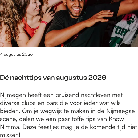
g
m
t
i
d
g
o
i
i
r
e
r
n
t
d
e
n
a
n
s
i
p
Y
a
e
v
s
r
U
f
n
a
c
o
C
E
n
i
g
A
d
4 augustus 2026
g
p
r
b
w
t
l
a
e
i
b
i
m
Dé nachttips van augustus 2026
g
n
a
n
m
o
S
n
a
a
n
D
Nijmegen heeft een bruisend nachtleven met
m
d
i
s
n
é
diverse clubs en bars die voor ieder wat wils
i
s
r
e
e
n
bieden. Om je wegwijs te maken in de Nijmeegse
t
i
e
r
n
a
scene, delen we een paar toffe tips van Know
s
n
p
i
c
Nimma. Deze feestjes mag je de komende tijd niet
v
d
r
e
h
missen!
a
e
o