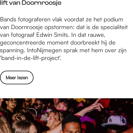
w
lift van Doornroosje
n
k
1
e
t
:
9
e
F
Bands fotograferen vlak voordat ze het podium
e
m
4
v
o
van Doornroosje opstormen: dat is de specialiteit
n
u
4
r
t
van fotograaf Edwin Smits. In dat rauwe,
o
l
:
i
o
geconcentreerde moment doorbreekt hij de
n
t
h
e
g
spanning. IntoNijmegen sprak met hem over zijn
d
i
o
n
r
'band-in-de-lift-project'.
e
d
e
d
a
r
i
t
e
a
z
s
w
o
Meer lezen
n
f
o
c
e
v
Y
E
e
i
e
e
U
d
k
p
v
r
C
w
:
l
r
F
A
i
m
i
i
o
b
n
u
n
e
t
e
S
l
a
n
o