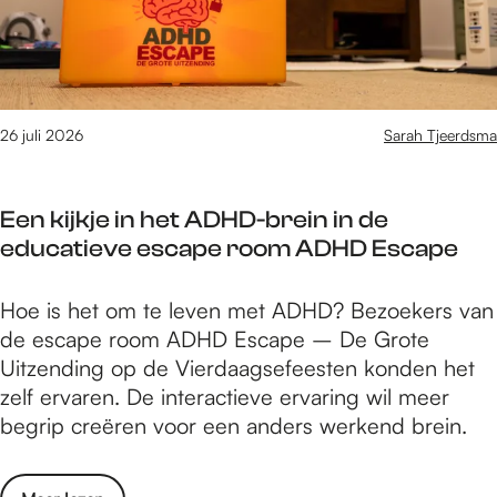
o
2
v
e
0
e
j
2
n
e
6
t
e
s
26 juli 2026
Sarah Tjeerdsma
v
w
e
e
n
Een kijkje in het ADHD-brein in de
e
t
educatieve escape room ADHD Escape
t
s
h
o
E
Hoe is het om te leven met ADHD? Bezoekers van
o
r
e
de escape room ADHD Escape – De Grote
e
g
n
Uitzending op de Vierdaagsefeesten konden het
j
a
k
zelf ervaren. De interactieve ervaring wil meer
e
n
i
begrip creëren voor een anders werkend brein.
e
i
j
v
s
k
e
e