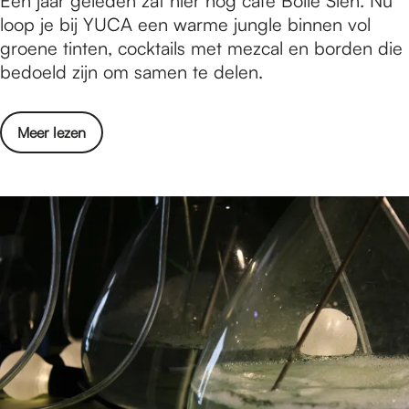
Een jaar geleden zat hier nog café Bolle Sien. Nu
t
a
loop je bij YUCA een warme jungle binnen vol
e
n
groene tinten, cocktails met mezcal en borden die
n
c
bedoeld zijn om samen te delen.
o
c
o
Meer lezen
k
v
t
e
a
r
i
V
l
a
s
n
o
c
p
o
M
c
a
k
l
t
l