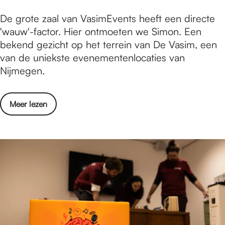
e
n
V
De grote zaal van VasimEvents heeft een directe
u
a
a
'wauw'-factor. Hier ontmoeten we Simon. Een
i
u
s
bekend gezicht op het terrein van De Vasim, een
t
g
i
van de uniekste evenementenlocaties van
j
u
m
Nijmegen.
e
s
E
s
t
v
i
u
o
Meer lezen
e
n
s
v
n
a
2
e
t
u
0
r
s
g
2
V
w
u
6
a
e
s
s
e
t
i
t
u
m
h
s
E