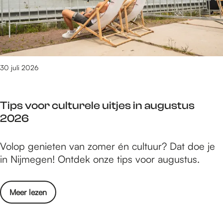
t
o
i
u
o
t
s
l
z
2
v
i
0
o
j
2
30 juli 2026
o
n
6
r
d
:
s
e
Tips voor culturele uitjes in augustus
d
t
f
2026
i
a
i
t
a
l
T
Volop genieten van zomer én cultuur? Dat doe je
z
t
m
i
in Nijmegen! Ontdek onze tips voor augustus.
i
t
p
j
i
s
n
p
o
Meer lezen
v
d
s
v
o
e
e