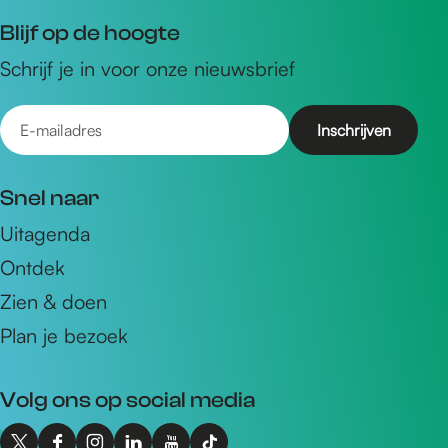
Blijf op de hoogte
Schrijf je in voor onze nieuwsbrief
E
-
m
Snel naar
a
Uitagenda
i
Ontdek
l
a
Zien & doen
d
Plan je bezoek
r
e
Volg ons op social media
s