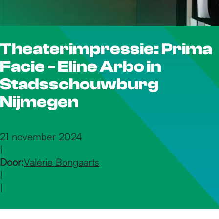
r
Theaterimpressie: Prima
d
Facie - Eline Arbo in
e
Stadsschouwburg
Nijmegen
h
21 november 2024
|
o
Door:
Valérie Bongaarts
|
m
|