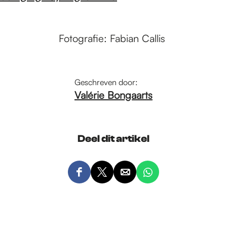
Fotografie: Fabian Callis
Geschreven door:
Valérie Bongaarts
Deel dit artikel
D
D
D
D
e
e
e
e
e
e
e
e
l
l
l
l