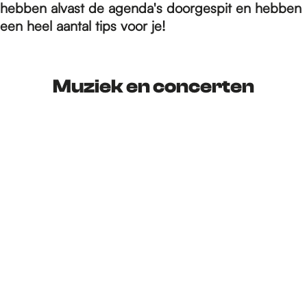
e
hebben alvast de agenda's doorgespit en hebben
een heel aantal tips voor je!
p
Muziek en concerten
a
g
e