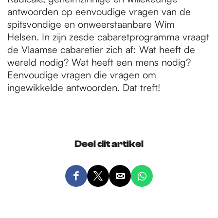
antwoorden op eenvoudige vragen van de
spitsvondige en onweerstaanbare Wim
Helsen. In zijn zesde cabaretprogramma vraagt
de Vlaamse cabaretier zich af: Wat heeft de
wereld nodig? Wat heeft een mens nodig?
Eenvoudige vragen die vragen om
ingewikkelde antwoorden. Dat treft!
Deel dit artikel
D
D
D
D
e
e
e
e
e
e
e
e