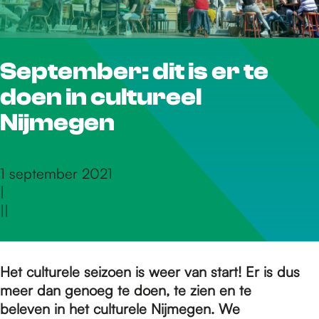
r
September: dit is er te
d
doen in cultureel
e
Nijmegen
h
1 september 2021
|
|
|
o
m
Het culturele seizoen is weer van start! Er is dus
meer dan genoeg te doen, te zien en te
beleven in het culturele Nijmegen.
We