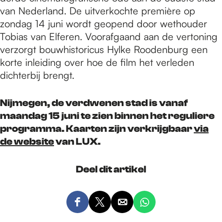
van Nederland. De uitverkochte première op
zondag 14 juni wordt geopend door wethouder
Tobias van Elferen. Voorafgaand aan de vertoning
verzorgt bouwhistoricus Hylke Roodenburg een
korte inleiding over hoe de film het verleden
dichterbij brengt.
Nijmegen, de verdwenen stad is vanaf
maandag 15 juni te zien binnen het reguliere
programma. Kaarten zijn verkrijgbaar
via
de website
van LUX.
Deel dit artikel
D
D
D
D
e
e
e
e