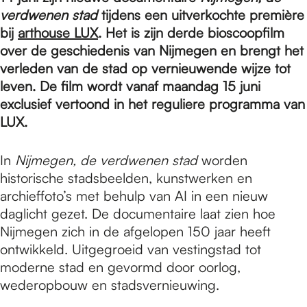
e
verdwenen stad
tijdens een uitverkochte première
bij
arthouse LUX
. Het is zijn derde bioscoopfilm
p
over de geschiedenis van Nijmegen en brengt het
verleden van de stad op vernieuwende wijze tot
leven. De film wordt vanaf maandag 15 juni
a
exclusief vertoond in het reguliere programma van
LUX.
g
In
Nijmegen, de verdwenen stad
worden
historische stadsbeelden, kunstwerken en
e
archieffoto’s met behulp van AI in een nieuw
daglicht gezet. De documentaire laat zien hoe
Nijmegen zich in de afgelopen 150 jaar heeft
ontwikkeld. Uitgegroeid van vestingstad tot
moderne stad en gevormd door oorlog,
wederopbouw en stadsvernieuwing.