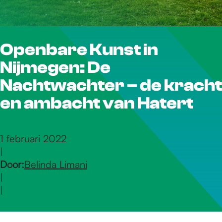
r
Openbare Kunst in
d
Nijmegen: De
e
Nachtwachter – de kracht
en ambacht van Hatert
h
1 februari 2022
|
o
Door:
Belinda Limani
|
m
|