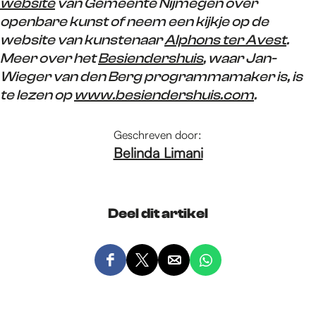
website
van Gemeente Nijmegen over
openbare kunst of neem een kijkje op de
website van kunstenaar
Alphons ter Avest
.
Meer over het
Besiendershuis
, waar Jan-
Wieger van den Berg programmamaker is, is
te lezen op
www.besiendershuis.com
.
Geschreven door:
Belinda Limani
Deel dit artikel
D
D
D
D
e
e
e
e
e
e
e
e