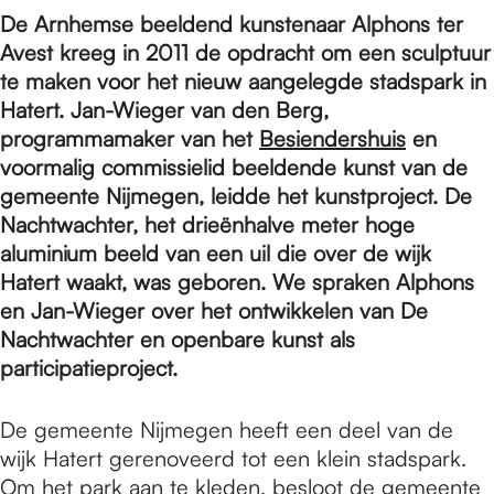
e
De Arnhemse beeldend kunstenaar Alphons ter
Avest kreeg in 2011 de opdracht om een sculptuur
p
te maken voor het nieuw aangelegde stadspark in
Hatert. Jan-Wieger van den Berg,
programmamaker van het
Besiendershuis
en
a
voormalig commissielid beeldende kunst van de
gemeente Nijmegen, leidde het kunstproject. De
Nachtwachter, het drieënhalve meter hoge
g
aluminium beeld van een uil die over de wijk
Hatert waakt, was geboren.
We spraken Alphons
e
en Jan-Wieger over het ontwikkelen van De
Nachtwachter en openbare kunst als
participatieproject.
De gemeente Nijmegen heeft een deel van de
wijk Hatert gerenoveerd tot een klein stadspark.
Om het park aan te kleden, besloot de gemeente