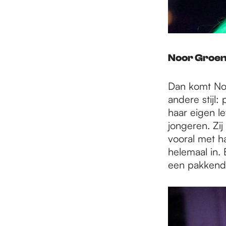
Noor Groe
Dan komt Noo
andere stijl:
haar eigen le
jongeren. Zi
vooral met h
helemaal in.
een pakkend