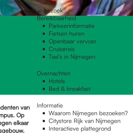
Plan je bezoek
Bereikbaarheid
Parkeerinformatie
Fietsen huren
Openbaar vervoer
Cruisereis
Taxi's in Nijmegen
Overnachten
Hotels
Bed & breakfast
Informatie
tudenten van
Waarom Nijmegen bezoeken?
ampus. Op
Citystore Rijk van Nijmegen
egen elkaar
Interactieve plattegrond
usgebouw.