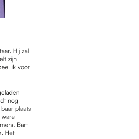
ar. Hij zal
t zijn
eel ik voor
geladen
rdt nog
baar plaats
n ware
mers. Bart
k. Het