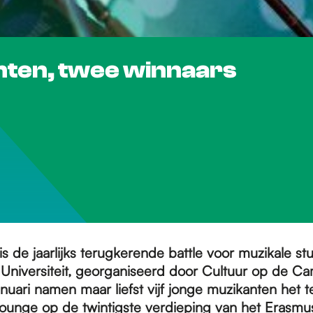
enten, twee winnaars
s de jaarlijks terugkerende battle voor muzikale s
niversiteit, georganiseerd door Cultuur op de C
nuari namen maar liefst vijf jonge muzikanten het t
lounge op de twintigste verdieping van het Erasm