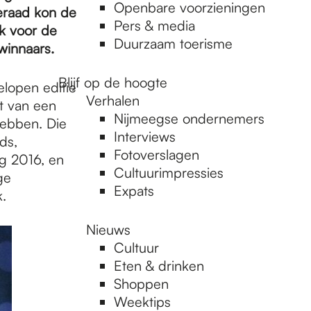
Openbare voorzieningen
beraad kon de
Pers & media
ek voor de
Duurzaam toerisme
winnaars.
Blijf op de hoogte
lopen editie
Verhalen
t van een
Nijmeegse ondernemers
hebben. Die
Interviews
ds,
Fotoverslagen
g 2016, en
Cultuurimpressies
ge
Expats
.
Nieuws
Cultuur
Eten & drinken
Shoppen
Weektips