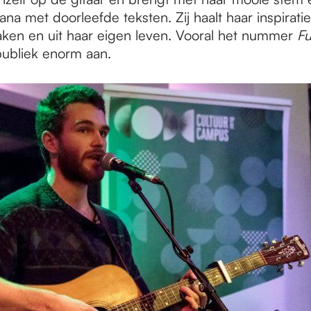
ana met doorleefde teksten. Zij haalt haar inspiratie
aken en uit haar eigen leven. Vooral het nummer
Fu
publiek enorm aan.