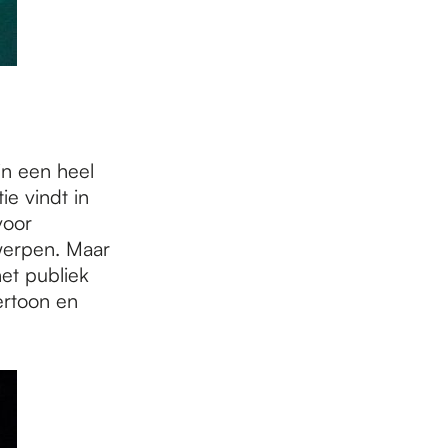
in een heel
ie vindt in
voor
werpen. Maar
et publiek
ertoon en