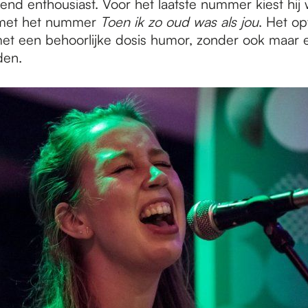
zend enthousiast. Voor het laatste nummer kiest hij
met het nummer
Toen ik zo oud was als jou
. Het op
et een behoorlijke dosis humor, zonder ook maar 
den.