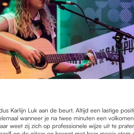
dus Karlijn Luk aan de beurt. Altijd een lastige positi
 helemaal wanneer je na twee minuten een volkomen
aar weet zij zich op professionele wijze uit te praten
chzelf op de gitaar en brengt met haar mooie stem e