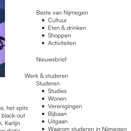
Beste van Nijmegen
Cultuur
Eten & drinken
Shoppen
Activiteiten
Nieuwsbrief
Werk & studeren
Studeren
Studies
Wonen
Verenigingen
e, het spits
Bijbaan
 black-out
Uitgaan
. Karlijn
Waarom studeren in Nijmegen
n dictie