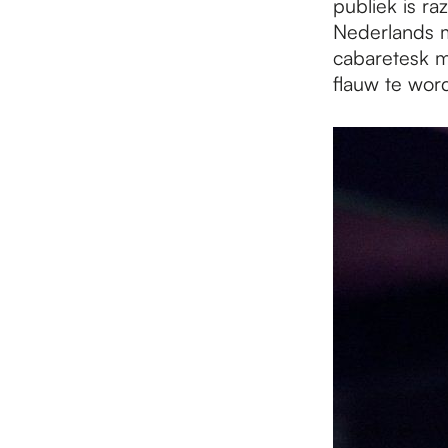
publiek is ra
Nederlands 
cabaretesk m
flauw te wor