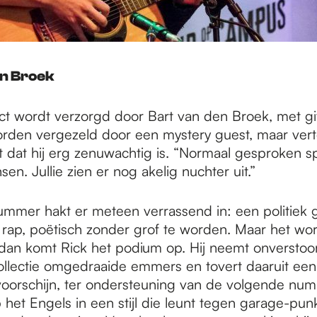
en Broek
t wordt verzorgd door Bart van den Broek, met gita
orden vergezeld door een mystery guest, maar vertel
t dat hij erg zenuwachtig is. “Normaal gesproken sp
n. Jullie zien er nog akelig nuchter uit.”
nummer hakt er meteen verrassend in: een politiek 
rap, poëtisch zonder grof te worden. Maar het wo
 dan komt Rick het podium op. Hij neemt onverstoor
ollectie omgedraaide emmers en tovert daaruit ee
voorschijn, ter ondersteuning van de volgende num
 het Engels in een stijl die leunt tegen garage-pun