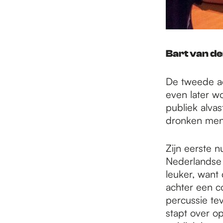
Bart van d
De tweede ac
even later w
publiek alvas
dronken mense
Zijn eerste 
Nederlandse 
leuker, want
achter een c
percussie te
stapt over op