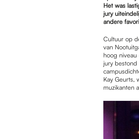
e
Het was lasti
jury uiteinde
p
andere favor
Cultuur op d
a
van Nootuitg
hoog niveau 
jury bestond 
g
campusdichte
Kay Geurts, 
e
muzikanten a