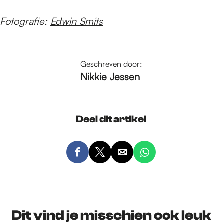
Fotografie:
Edwin Smits
Geschreven door:
Nikkie Jessen
Deel dit artikel
D
D
D
D
e
e
e
e
e
e
e
e
l
l
l
l
d
d
d
d
Dit vind je misschien ook leuk
e
e
e
e