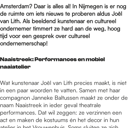
e
Amsterdam? Daar is alles al! In Nijmegen is er nog
de ruimte om iets nieuws te proberen aldus Joël
p
van Lith. Als beeldend kunstenaar en cultureel
ondernemer timmert ze hard aan de weg, hoog
tijd voor een gesprek over cultureel
a
ondernemerschap!
Naaistreek: Performances en mobiel
g
naaiatelier
e
Wat kunstenaar Joël van Lith precies maakt, is niet
in een paar woorden te vatten. Samen met haar
compagnon Janneke Baltussen maakt ze onder de
naam Naaistreek in ieder geval theatrale
performances. Dat wil zeggen: ze verzinnen een
act en maken de kostuums én het decor in hun
atelier in het Vrouwenhuis. Soms sluiten ze zich