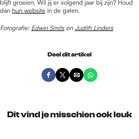
blijft groeien. Wil jij er volgend jaar bij zijn? Houd
dan
hun website
in de gaten.
Fotografie:
Edwin Smits
en
Judith Linders
Deel dit artikel
D
D
D
D
e
e
e
e
e
e
e
e
l
l
l
l
d
d
d
d
Dit vind je misschien ook leuk
e
e
e
e
z
z
z
z
e
e
e
e