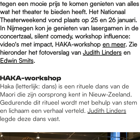
e
tegen een mooie prijs te komen genieten van alles
wat het theater te bieden heeft. Het Nationaal
Theaterweekend vond plaats op 25 en 26 januari.
p
In Nijmegen kon je genieten van lasergamen in de
concertzaal, silent comedy, workshop influence:
a
video's met impact, HAKA-workshop
en meer
. Zie
hieronder het fotoverslag van
Judith Linders
en
Edwin Smits
.
g
HAKA-workshop
Haka (letterlijk: dans) is een rituele dans van de
e
Maori die zijn oorsprong kent in Nieuw-Zeeland.
Gedurende dit ritueel wordt met behulp van stem
en lichaam een verhaal verteld.
Judith Linders
legde deze dans vast.