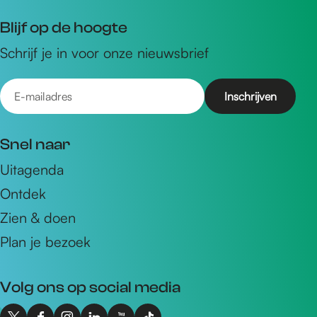
Blijf op de hoogte
Schrijf je in voor onze nieuwsbrief
E
-
m
Snel naar
a
Uitagenda
i
Ontdek
l
a
Zien & doen
d
Plan je bezoek
r
e
Volg ons op social media
s