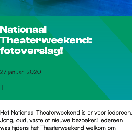
r
Nationaal
d
Theaterweekend:
e
fotoverslag!
h
27 januari 2020
|
|
|
o
m
Het Nationaal Theaterweekend is er voor iedereen.
Jong, oud, vaste of nieuwe bezoeker! Iedereen
was tijdens het Theaterweekend welkom om