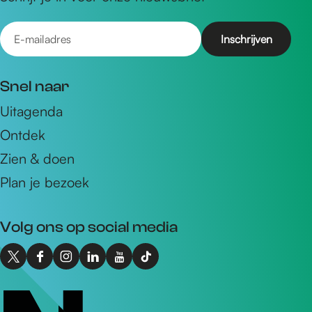
E
-
m
Snel naar
a
Uitagenda
i
Ontdek
l
a
Zien & doen
d
Plan je bezoek
r
e
Volg ons op social media
s
X
F
I
L
Y
T
I
a
n
i
o
i
n
c
s
n
u
k