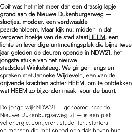
e
Ooit was het niet meer dan een drassig lapje
grond aan de Nieuwe Dukenburgerweg –
p
slootjes, modder, een verdwaalde
paardenbloem. Maar kijk nu: midden in dat
vergeten hoekje van de stad staat
HEEM
, een
a
lichte en levendige ontmoetingsplek die bijna twee
jaar geleden de deuren opende in NDW21, het
jongste stukje van het nieuwe
g
stadsdeel Winkelsteeg. We gingen langs en
spraken met Janneke Wijdeveld, een van de
e
drijvende krachten achter HEEM, om te ontdekken
wat HEEM zo bijzonder maakt voor de buurt.
De jonge wijk NDW21 – genoemd naar de
Nieuwe Dukenburgseweg 21 – is een plek
vol energie. Jongeren, studenten, starters
en mensen die met spoed een dak boven hun