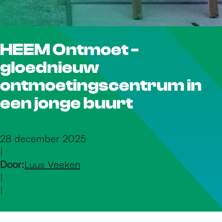
r
HEEM Ontmoet -
d
gloednieuw
e
ontmoetingscentrum in
een jonge buurt
h
28 december 2025
|
o
Door:
Luus Veeken
|
m
|