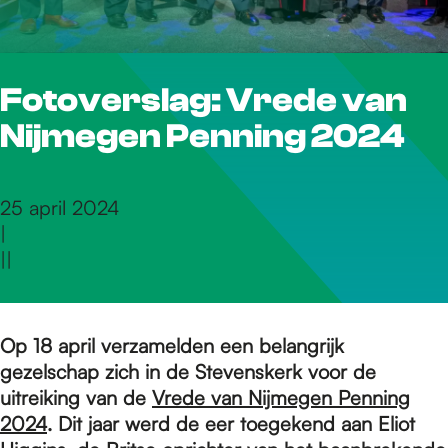
r
Fotoverslag: Vrede van
d
Nijmegen Penning 2024
e
25 april 2024
|
h
|
|
o
Op 18 april verzamelden een belangrijk
gezelschap zich in de Stevenskerk voor de
m
uitreiking van de
Vrede van Nijmegen Penning
2024
. Dit jaar werd de eer toegekend aan Eliot