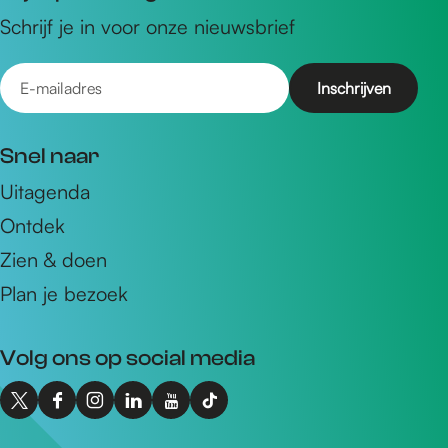
Schrijf je in voor onze nieuwsbrief
E
-
m
Snel naar
a
Uitagenda
i
Ontdek
l
a
Zien & doen
d
Plan je bezoek
r
e
Volg ons op social media
s
X
F
I
L
Y
T
I
a
n
i
o
i