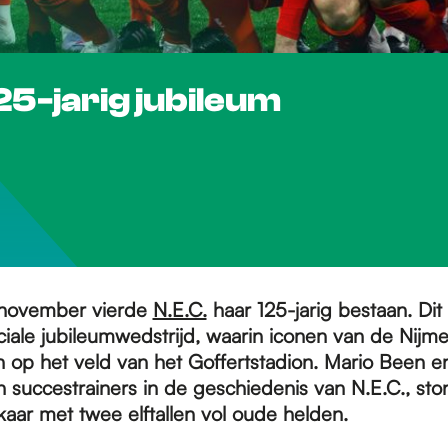
25-jarig jubileum
 november vierde
N.E.C.
haar 125-jarig bestaan. Di
iale jubileumwedstrijd, waarin iconen van de Nijm
 op het veld van het Goffertstadion. Mario Been e
n succestrainers in de geschiedenis van N.E.C., st
kaar met twee elftallen vol oude helden.