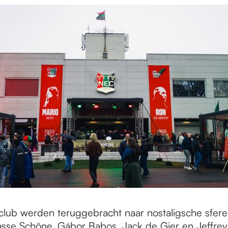
club werden teruggebracht naar nostaligsche sfer
Lasse Schöne, Gábor Babos, Jack de Gier en Jeffrey