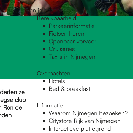
Plan je bezoek
Bereikbaarheid
Parkeerinformatie
Fietsen huren
Openbaar vervoer
Cruisereis
Taxi's in Nijmegen
Overnachten
Hotels
Bed & breakfast
t deden ze
eegse club
Informatie
n Ron de
Waarom Nijmegen bezoeken?
onden
Citystore Rijk van Nijmegen
Interactieve plattegrond