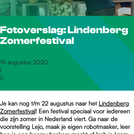
r
Fotoverslag: Lindenberg
d
Zomerfestival
e
19 augustus 2020
|
h
|
|
o
Je kan nog t/m 22 augustus naar het
Lindenberg
Zomerfestival
! Een festival speciaal voor iedereen
m
die zijn zomer in Nederland viert. Ga naar de
voorstelling Lejo, maak je eigen robotmasker, leer