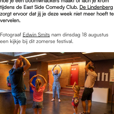
e
hoe je een boomwhackers maakt of lach je krom
tijdens de East Side Comedy Club.
De Lindenberg
zorgt ervoor dat jij je deze week niet meer hoeft te
p
vervelen.
Fotograaf
Edwin Smits
nam dinsdag 18 augustus
a
een kijkje bij dit zomerse festival.
g
e