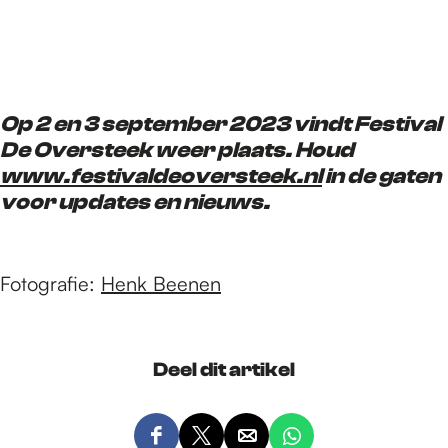
Op 2 en 3 september 2023 vindt Festival
De Oversteek weer plaats. Houd
www.festivaldeoversteek.nl
in de gaten
voor updates en nieuws.
Fotografie:
Henk Beenen
Deel dit artikel
D
D
D
D