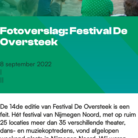
r
Fotoverslag: Festival De
d
Oversteek
e
8 september 2022
|
h
|
|
o
De 14de editie van Festival De Oversteek is een
feit. Hét festival van Nijmegen Noord, met op ruim
m
25 locaties meer dan 35 verschillende theater,
dans- en muziekoptredens, vond afgelopen