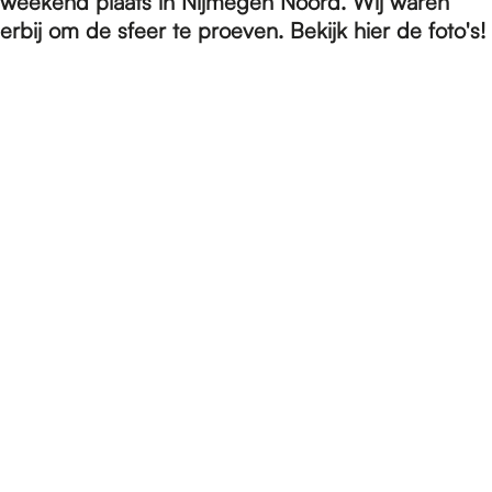
e
weekend plaats in Nijmegen Noord. Wij waren
erbij om de sfeer te proeven. Bekijk hier de foto's!
p
a
g
e