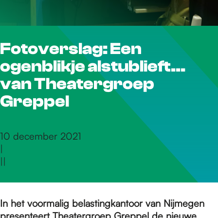
r
Fotoverslag: Een
d
ogenblikje alstublieft...
e
van Theatergroep
Greppel
h
10 december 2021
|
o
|
|
m
In het voormalig belastingkantoor van Nijmegen
presenteert Theatergroep Greppel de nieuwe