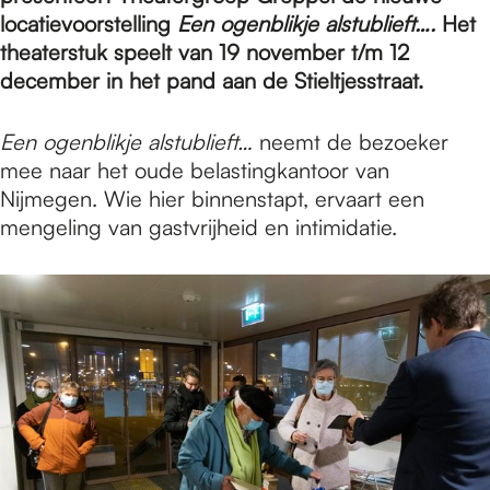
e
locatievoorstelling
Een ogenblikje alstublieft….
Het
theaterstuk speelt van 19 november t/m 12
p
december in het pand aan de Stieltjesstraat.
Een ogenblikje alstublieft…
neemt de bezoeker
a
mee naar het oude belastingkantoor van
Nijmegen. Wie hier binnenstapt, ervaart een
mengeling van gastvrijheid en intimidatie.
g
e