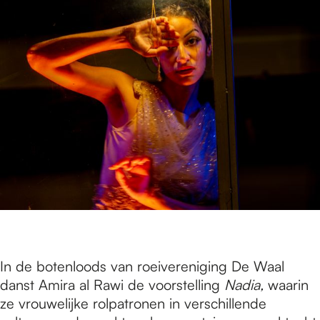
In de botenloods van roeivereniging De Waal
danst Amira al Rawi de voorstelling
Nadia,
waarin
ze vrouwelijke rolpatronen in verschillende