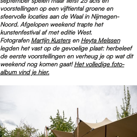
e
september spelen maar liefst 25 acts en
voorstellingen op een vijftiental groene en
sfeervolle locaties aan de Waal in Nijmegen-
p
Noord. Afgelopen weekend trapte het
kunstenfestival af met editie West.
Fotografen
Martijn Kusters
en
Heyta Melssen
a
legden het vast op de gevoelige plaat: herbeleef
de eerste voorstellingen en verheug je op wat dit
g
weekend nog komen gaat!
Het volledige foto-
album vind je hier.
e