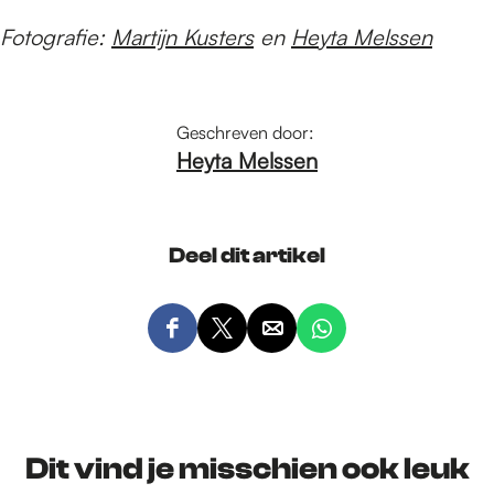
Fotografie:
Martijn Kusters
en
Heyta Melssen
Geschreven door:
Heyta Melssen
Deel dit artikel
D
D
D
D
e
e
e
e
e
e
e
e
l
l
l
l
d
d
d
d
Dit vind je misschien ook leuk
e
e
e
e