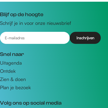
Blijf op de hoogte
Schrijf je in voor onze nieuwsbrief
E
-
m
Snel naar
a
Uitagenda
i
Ontdek
l
a
Zien & doen
d
Plan je bezoek
r
e
Volg ons op social media
s