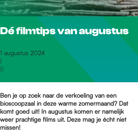
r
Dé filmtips van augustus
d
e
1 augustus 2024
|
|
|
h
o
Ben je op zoek naar de verkoeling van een
bioscoopzaal in deze warme zomermaand? Dat
komt goed uit! In augustus komen er namelijk
m
weer prachtige films uit. Deze mag je écht niet
missen!