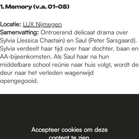
e
1. Memory (v.a. 01-08)
p
Locatie:
LUX Nijmegen
Samenvatting:
Ontroerend delicaat drama over
Sylvia (Jessica Chastain) en Saul (Peter Sarsgaard).
a
Sylvia verdeelt haar tijd over haar dochter, baan en
AA-bijeenkomsten. Als Saul haar na hun
middelbare school reünie naar huis volgt, wordt de
g
deur naar het verleden wagenwijd
opengegooid.
e
Accepteer cookies om deze
content te zien.