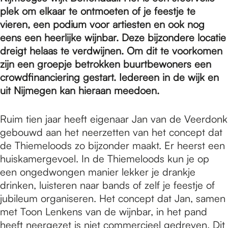
e
plek om elkaar te ontmoeten of je feestje te
vieren, een podium voor artiesten en ook nog
p
eens een heerlijke wijnbar. Deze bijzondere locatie
dreigt helaas te verdwijnen. Om dit te voorkomen
zijn een groepje betrokken buurtbewoners een
a
crowdfinanciering
gestart. Iedereen in de wijk en
uit Nijmegen kan hieraan meedoen.
g
Ruim tien jaar heeft eigenaar Jan van de Veerdonk
gebouwd aan het neerzetten van het concept dat
e
de Thiemeloods zo bijzonder maakt. Er heerst een
huiskamergevoel. In de Thiemeloods kun je op
een ongedwongen manier lekker je drankje
drinken, luisteren naar bands of zelf je feestje of
jubileum organiseren. Het concept dat Jan, samen
met Toon Lenkens van de wijnbar, in het pand
heeft neergezet is niet commercieel gedreven. Dit