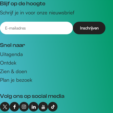
Blijf op de hoogte
Schrijf je in voor onze nieuwsbrief
E
-
m
Snel naar
a
Uitagenda
i
Ontdek
l
a
Zien & doen
d
Plan je bezoek
r
e
Volg ons op social media
s
X
F
I
L
Y
T