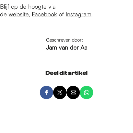
Blijf op de hoogte via
de
website
,
Facebook
of
Instagram
.
Geschreven door:
Jam van der Aa
Deel dit artikel
D
D
D
D
e
e
e
e
e
e
e
e
l
l
l
l
d
d
d
d