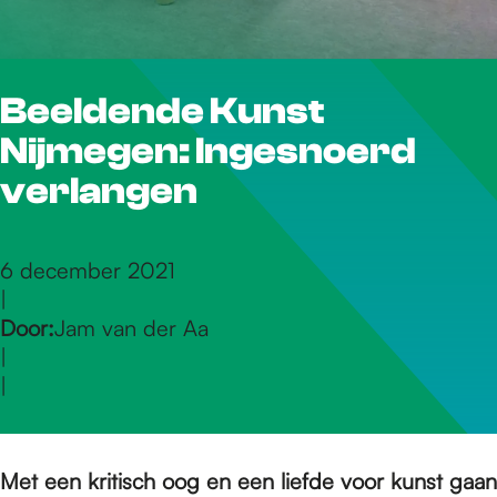
r
Beeldende Kunst
d
Nijmegen: Ingesnoerd
e
verlangen
h
6 december 2021
|
Door:
Jam van der Aa
o
|
|
m
Met een kritisch oog en een liefde voor kunst gaan