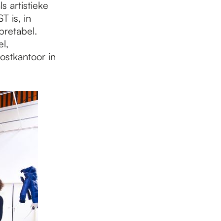
s artistieke
 is, in
pretabel.
l,
ostkantoor in