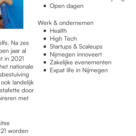
Open dagen
Werk & ondernemen
Health
High Tech
lfs. Na zes
Startups & Scaleups
en jaar al
Nijmegen innoveert
t in 2021
Zakelijke evenementen
et nationale
Expat life in Nijmegen
sbestuiving
ook landelijk
stafette door
pireren met
itse
021 worden