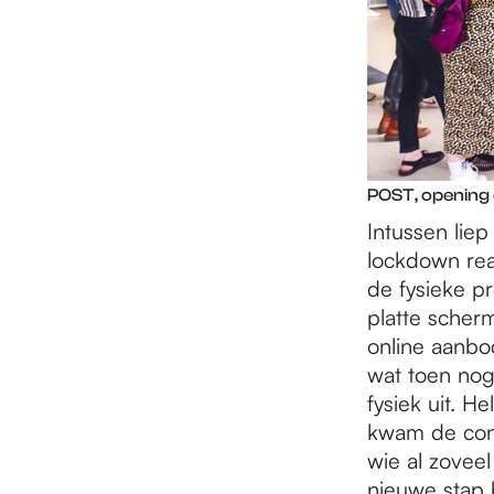
POST, opening e
Intussen lie
lockdown rea
de fysieke pr
platte scherm
online aanbo
wat toen nog
fysiek uit. H
kwam de cont
wie al zovee
nieuwe stap b