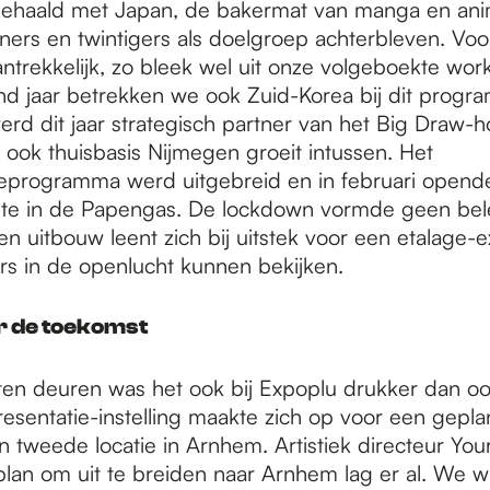
ehaald met Japan, de bakermat van manga en ani
eners en twintigers als doelgroep achterbleven. Voo
ntrekkelijk, zo bleek wel uit onze volgeboekte wor
d jaar betrekken we ook Zuid-Korea bij dit progr
erd dit jaar strategisch partner van het Big Draw-h
 ook thuisbasis Nijmegen groeit intussen. Het
eprogramma werd uitgebreid en in februari opend
imte in de Papengas. De lockdown vormde geen be
n uitbouw leent zich bij uitstek voor een etalage-ex
rs in de openlucht kunnen bekijken.
r de toekomst
ten deuren was het ook bij Expoplu drukker dan oo
esentatie-instelling maakte zich op voor een geplan
 tweede locatie in Arnhem. Artistiek directeur You
 plan om uit te breiden naar Arnhem lag er al. We w