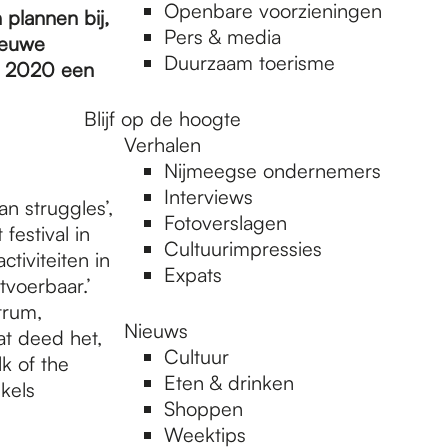
Openbare voorzieningen
 plannen bij,
Pers & media
nieuwe
Duurzaam toerisme
s 2020 een
Blijf op de hoogte
Verhalen
Nijmeegse ondernemers
Interviews
 struggles’,
Fotoverslagen
festival in
Cultuurimpressies
iviteiten in
Expats
tvoerbaar.’
trum,
Nieuws
at deed het,
Cultuur
k of the
Eten & drinken
kels
Shoppen
Weektips