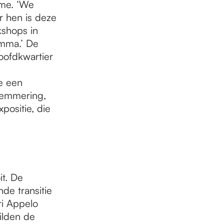
me. ‘We
r hen is deze
kshops in
amma.’ De
oofdkwartier
e een
lemmering,
positie, die
it. De
de transitie
ri Appelo
ilden de