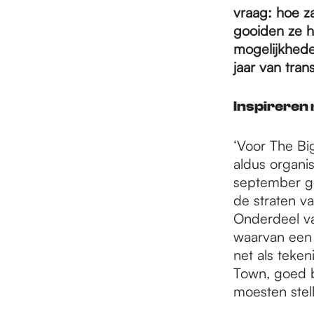
e
vraag: hoe za
gooiden ze he
p
mogelijkhed
jaar van trans
a
Inspireren
‘Voor The Bi
g
aldus organi
september ge
e
de straten va
Onderdeel van
waarvan een 
net als teke
Town, goed b
moesten stel