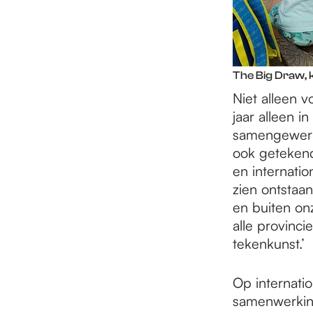
The Big Draw, 
Niet alleen v
jaar alleen 
samengewerk
ook getekend
en internati
zien ontstaan
en buiten on
alle provinc
tekenkunst.’
Op internati
samenwerkin