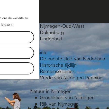
Nijmegen-Oost
Nijmegen-Midden
Z
K
Nijmegen-Zuid
o
a
M
jn om de website zo
Nijmegen-Nieuw-West
e
a
 te gaan.
e
Nijmegen-Oud-West
k
r
Dukenburg
n
e
t
Lindenholt
u
n
Historie
De oudste stad van Nederland
Historische tijdlijn
Romeinse Limes
Vrede van Nijmegen Penning
Natuur in Nijmegen
Groenkaart van Nijmegen
Rijk van Nijmegen