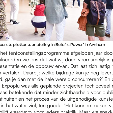
erste pilottentoonstelling 'In Belief is Power' in Arnhem
p het tentoonstellingsprogramma afgelopen jaar doo
liseerden we ons dat wat wij doen voornamelijk is 
esentatie en de opbouw ervan. Dat laat zich lastig 
 vertalen. Daarbij: welke bijdrage kun je nog lever
d, ga je dan met de hele wereld concurreren?’ En
 Expoplu was alle geplande projecten toch zoveel 
elaas betekende dat minder zichtbaarheid voor publ
inuïteit en het proces van de uitgenodigde kunste
l in het water viel, ten goede. ‘Het kunnen maken v
lijft waardevol voor ieders praktijk. Maar we snak