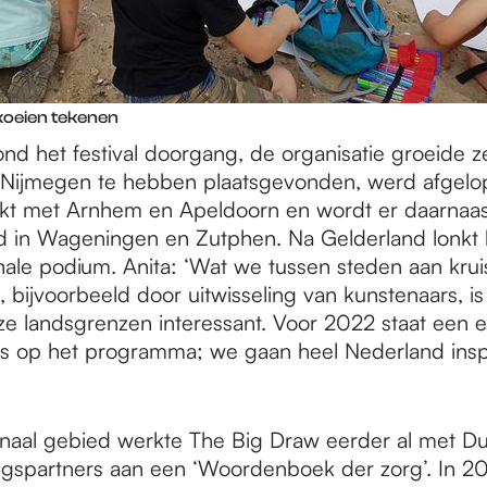
koeien tekenen
ond het festival doorgang, de organisatie groeide ze
in Nijmegen te hebben plaatsgevonden, werd afgelop
t met Arnhem en Apeldoorn en wordt er daarnaas
 in Wageningen en Zutphen. Na Gelderland lonkt h
onale podium. Anita: ‘Wat we tussen steden aan krui
, bijvoorbeeld door uitwisseling van kunstenaars, is 
ze landsgrenzen interessant. Voor 2022 staat een e
ies op het programma; we gaan heel Nederland ins
onaal gebied werkte The Big Draw eerder al met Du
gspartners aan een ‘Woordenboek der zorg’. In 2