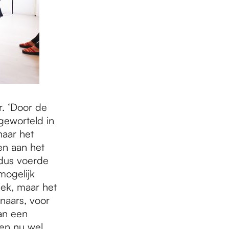
r. ‘Door de
geworteld in
naar het
en aan het
 dus voerde
mogelijk
iek, maar het
naars, voor
an een
ken nu wel