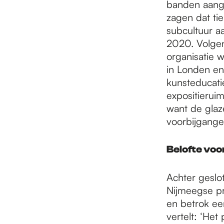
banden aang
zagen dat ti
subcultuur aa
2020. Volgen
organisatie w
in Londen en
kunsteducati
expositieru
want de glaze
voorbijgange
Belofte voo
Achter geslo
Nijmeegse pr
en betrok een
vertelt: ‘Het