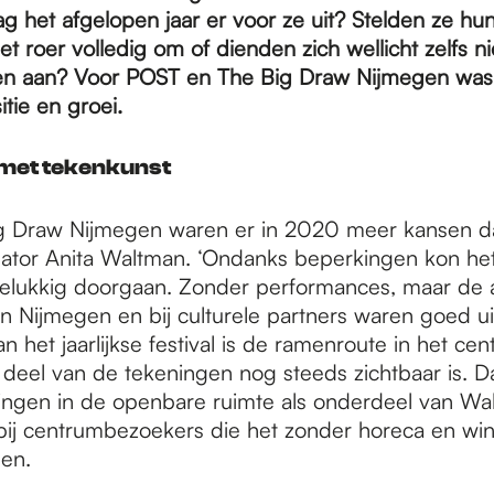
g het afgelopen jaar er voor ze uit? Stelden ze hun
t roer volledig om of dienden zich wellicht zelfs 
en aan? Voor POST en The Big Draw Nijmegen wa
itie en groei.
 met tekenkunst
g Draw Nijmegen waren er in 2020 meer kansen dan
sator Anita Waltman. ‘Ondanks beperkingen kon het 
lukkig doorgaan. Zonder performances, maar de act
n Nijmegen en bij culturele partners waren goed ui
 het jaarlijkse festival is de ramenroute in het cen
deel van de tekeningen nog steeds zichtbaar is. D
ningen in de openbare ruimte als onderdeel van Wal
ij centrumbezoekers die het zonder horeca en win
len.