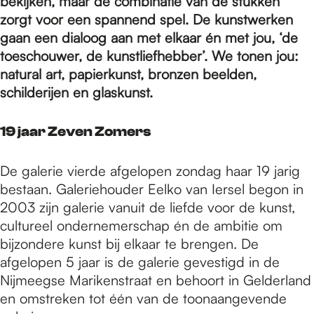
e
bekijken, maar de combinatie van de stukken
zorgt voor een spannend spel. De kunstwerken
gaan een dialoog aan met elkaar én met jou, ‘de
p
toeschouwer, de kunstliefhebber’. We tonen jou:
natural art, papierkunst, bronzen beelden,
schilderijen en glaskunst.
a
19 jaar Zeven Zomers
g
De galerie vierde afgelopen zondag haar 19 jarig
bestaan. Galeriehouder Eelko van Iersel begon in
e
2003 zijn galerie vanuit de liefde voor de kunst,
cultureel ondernemerschap én de ambitie om
bijzondere kunst bij elkaar te brengen. De
afgelopen 5 jaar is de galerie gevestigd in de
Nijmeegse Marikenstraat en behoort in Gelderland
en omstreken tot één van de toonaangevende