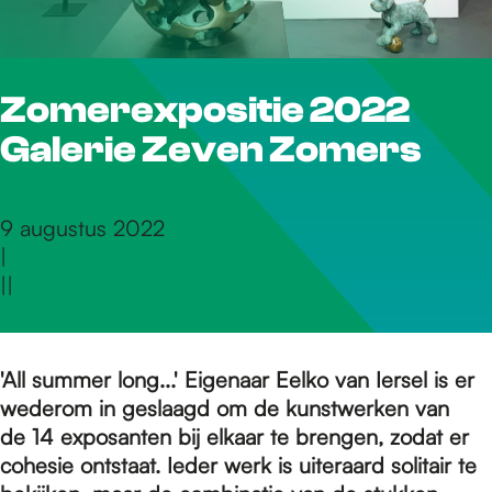
r
Zomerexpositie 2022
d
Galerie Zeven Zomers
e
9 augustus 2022
|
h
|
|
o
'All summer long...' Eigenaar Eelko van Iersel is er
wederom in geslaagd om de kunstwerken van
m
de 14 exposanten bij elkaar te brengen, zodat er
cohesie ontstaat. Ieder werk is uiteraard solitair te