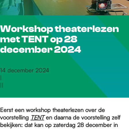
r
Workshop theaterlezen
d
met TENT op 28
e
december 2024
h
14 december 2024
|
|
|
o
m
Eerst een workshop theaterlezen over de
voorstelling
TENT
en daarna de voorstelling zelf
bekijken: dat kan op zaterdag 28 december in