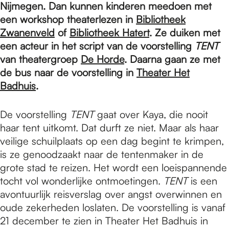
e
Nijmegen. Dan kunnen kinderen meedoen met
een workshop theaterlezen in
Bibliotheek
Zwanenveld
of
Bibliotheek Hatert
. Ze duiken met
p
een acteur in het script van de voorstelling
TENT
van theatergroep
De Horde
. Daarna gaan ze met
a
de bus naar de voorstelling in
Theater Het
Badhuis
.
g
De voorstelling
TENT
gaat over Kaya, die nooit
haar tent uitkomt. Dat durft ze niet. Maar als haar
veilige schuilplaats op een dag begint te krimpen,
e
is ze genoodzaakt naar de tentenmaker in de
grote stad te reizen. Het wordt een loeispannende
tocht vol wonderlijke ontmoetingen.
TENT
is een
avontuurlijk reisverslag over angst overwinnen en
oude zekerheden loslaten. De voorstelling is vanaf
21 december te zien in Theater Het Badhuis in