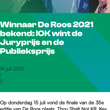
r
Winnaar De Roos 2021
d
bekend: IOK wint de
e
Juryprijs en de
Publieksprijs
h
19 juli 2021
|
o
|
|
m
Op donderdag 15 juli vond de finale van de 35e
editie van De Roos plaats. Thou Shalt Not Kill, Key