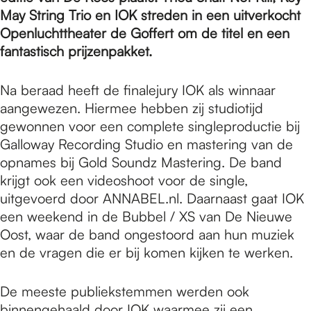
e
May String Trio en IOK streden in een uitverkocht
Openluchttheater de Goffert om de titel en een
p
fantastisch prijzenpakket.
Na beraad heeft de finalejury IOK als winnaar
a
aangewezen. Hiermee hebben zij studiotijd
gewonnen voor een complete singleproductie bij
Galloway Recording Studio en mastering van de
g
opnames bij Gold Soundz Mastering. De band
krijgt ook een videoshoot voor de single,
e
uitgevoerd door ANNABEL.nl. Daarnaast gaat IOK
een weekend in de Bubbel / XS van De Nieuwe
Oost, waar de band ongestoord aan hun muziek
en de vragen die er bij komen kijken te werken.
De meeste publiekstemmen werden ook
binnengehaald door IOK waarmee zij een