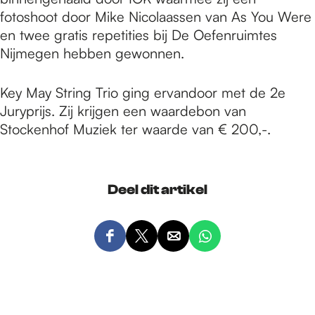
fotoshoot door Mike Nicolaassen van As You Were
en twee gratis repetities bij De Oefenruimtes
Nijmegen hebben gewonnen.
Key May String Trio ging ervandoor met de 2e
Juryprijs. Zij krijgen een waardebon van
Stockenhof Muziek ter waarde van € 200,-.
Deel dit artikel
D
D
D
D
e
e
e
e
e
e
e
e
l
l
l
l