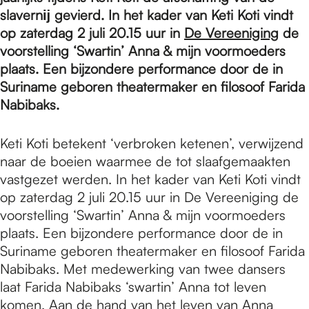
e
slavernĳ gevierd. In het kader van Keti Koti vindt
op zaterdag 2 juli 20.15 uur in
De Vereeniging
de
p
voorstelling ‘Swartin’ Anna & mijn voormoeders
plaats. Een bijzondere performance door de in
Suriname geboren theatermaker en filosoof Farida
a
Nabibaks.
Keti Koti betekent ‘verbroken ketenen’, verwijzend
g
naar de boeien waarmee de tot slaafgemaakten
vastgezet werden. In het kader van Keti Koti vindt
e
op zaterdag 2 juli 20.15 uur in De Vereeniging de
voorstelling ‘Swartin’ Anna & mijn voormoeders
plaats. Een bijzondere performance door de in
Suriname geboren theatermaker en filosoof Farida
Nabibaks. Met medewerking van twee dansers
laat Farida Nabibaks ‘swartin’ Anna tot leven
komen. Aan de hand van het leven van Anna