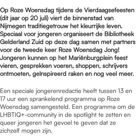
e
Op Roze Woensdag tijdens de Vierdaagsefeesten
(dit jaar op 20 juli) viert de binnenstad van
p
Nijmegen traditiegetrouw het kleurrijke leven.
Speciaal voor jongeren organiseert de Bibliotheek
Gelderland Zuid op deze dag samen met partners
a
voor de tweede keer Roze Woensdag Jong!
Jongeren kunnen op het Mariënburgplein feest
g
vieren, gesprekken voeren, shoppen, schrijvers
ontmoeten, geïnspireerd raken en nog veel meer.
e
Een speciale jongerenredactie heeft tussen 13 en
17 uur een sprankelend programma op Roze
Woensdag samengesteld. Een programma om de
LHBTIQ+-community in de spotlight te zetten en
queer jongeren het gevoel te geven dat ze
zichzelf mogen zijn.