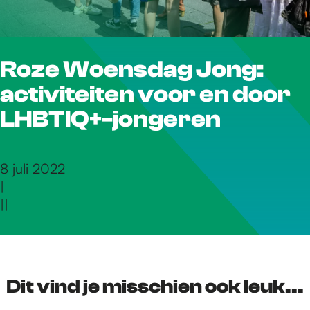
r
Roze Woensdag Jong:
d
activiteiten voor en door
e
LHBTIQ+-jongeren
h
8 juli 2022
|
|
|
o
m
Dit vind je misschien ook leuk...