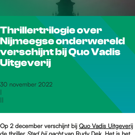
r
Thrillertrilogie over
d
Nijmeegse onderwereld
e
verschijnt bij Quo Vadis
Uitgeverij
h
30 november 2022
|
o
|
|
m
Op 2 december verschijnt bij
Quo Vadis Uitgeverij
de thriller
Stad bij nacht
van Rudy Dek. Het is het