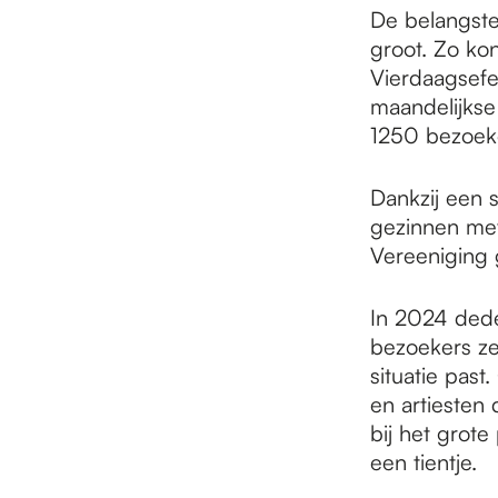
De belangstel
groot. Zo ko
Vierdaagsefe
maandelijkse 
1250 bezoeke
Dankzij een 
gezinnen met
Vereeniging 
In 2024 dede
bezoekers zel
situatie pas
en artiesten 
bij het grote
een tientje.