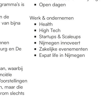
ogramma’s is
Open dagen
jn de
Werk & ondernemen
 van bijna
Health
High Tech
Startups & Scaleups
nnen
Nijmegen innoveert
burg en De
Zakelijke evenementen
Expat life in Nijmegen
an, waarbij
nciële
oorstellingen
en, maar die
arom slechts