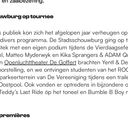
 en zaalbezetting.
uwburg op tournee
 publiek kon zich het afgelopen jaar verheugen o
 divers programma. De Stadsschouwburg ging op t
Stek met een eigen podium tijdens de Vierdaagsefe
l, Matteo Myderwyk en Kika Sprangers & ADAM Qu
In
Openluchttheater De Goffert
brachten Yentl & D
oorstelling, en we ontvingen studenten van het RO
parkeerterrein van De Vereeniging tijdens een traile
Oostpool. Ook vonden er optredens in bijzondere o
s Teddy’s Last Ride óp het toneel en Bumble B Boy
 premières