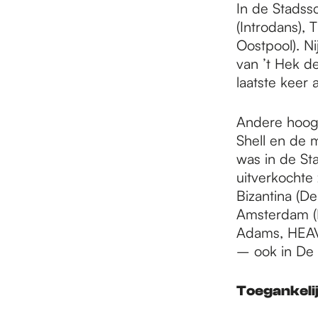
In de Stadss
(Introdans),
Oostpool). N
van ’t Hek d
laatste keer 
Andere hoogt
Shell en de m
was in de St
uitverkochte
Bizantina (D
Amsterdam (
Adams, HEAVN
– ook in De 
Toegankeli