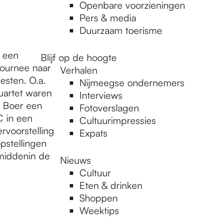
Openbare voorzieningen
Pers & media
Duurzaam toerisme
p een
Blijf op de hoogte
ournee naar
Verhalen
esten. O.a.
Nijmeegse ondernemers
artet waren
Interviews
e Boer een
Fotoverslagen
C in een
Cultuurimpressies
rvoorstelling
Expats
pstellingen
 middenin de
Nieuws
Cultuur
Eten & drinken
Shoppen
Weektips