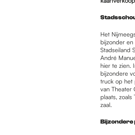
e
kaartverkoop
Stadsscho
p
Het Nijmeegs
a
bijzonder en
Stadseiland 
André Manue
g
hier te zien. 
bijzondere v
truck op het 
e
van Theater 
plaats, zoal
zaal.
Bijzondere