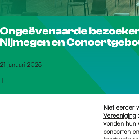
r
Ongeëvenaarde bezoekers
d
Nijmegen en Concertgebo
e
21 januari 2025
|
h
|
|
o
Niet eerder 
Vereeniging
z
m
vonden hun w
concerten en