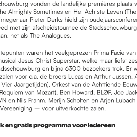
chouwburg vonden de landelijke premières plaats
 The Almighty Sometimes en Het Achtste Leven (The
ijmegenaar Pieter Derks hield zijn oudejaarsconfer
eed met zijn afscheidstournee de Stadsschouwburg
aan, net als The Analogues.
epunten waren het veelgeprezen Prima Facie van 
usical Jesus Christ Superstar, welke maar liefst zes
adsschouwburg en bijna 6300 bezoekers trok. Er 
 zalen voor o.a. de broers Lucas en Arthur Jussen,
e Vier Jaargetijden), Orkest van de Achttiende Eeu
Requiem van Mozart), Ben Howard, BLØF, Joe Jac
 en Nils Frahm. Merijn Scholten en Arjen Lubach 
Vereeniging – voor uitverkochte zalen.
jk en gratis programma voor iedereen