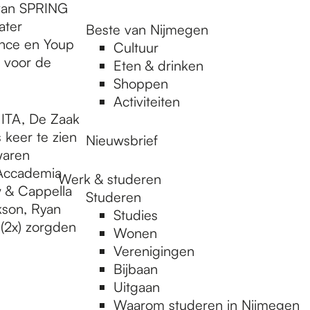
 van SPRING
ater
Beste van Nijmegen
ence en Youp
Cultuur
 voor de
Eten & drinken
Shoppen
Activiteiten
ITA, De Zaak
 keer te zien
Nieuwsbrief
waren
 Accademia
Werk & studeren
w & Cappella
Studeren
kson, Ryan
Studies
(2x) zorgden
Wonen
Verenigingen
Bijbaan
Uitgaan
Waarom studeren in Nijmegen