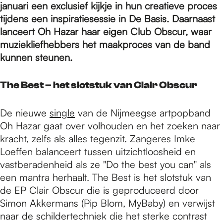
e
januari een exclusief kijkje in hun creatieve proces
tijdens een inspiratiesessie in De Basis. Daarnaast
lanceert Oh Hazar haar eigen Club Obscur, waar
p
muziekliefhebbers het maakproces van de band
kunnen steunen.
a
The Best – het slotstuk van Clair Obscur
g
De nieuwe
single
van de Nijmeegse artpopband
Oh Hazar gaat over volhouden en het zoeken naar
e
kracht, zelfs als alles tegenzit. Zangeres Imke
Loeffen balanceert tussen uitzichtloosheid en
vastberadenheid als ze "Do the best you can" als
een mantra herhaalt. The Best is het slotstuk van
de EP Clair Obscur die is geproduceerd door
Simon Akkermans (Pip Blom, MyBaby) en verwijst
naar de schildertechniek die het sterke contrast