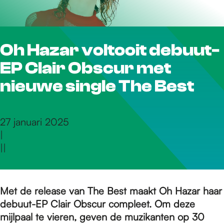
r
Oh Hazar voltooit debuut-
d
EP Clair Obscur met
e
nieuwe single The Best
h
27 januari 2025
|
|
|
o
m
Met de release van The Best maakt Oh Hazar haar
debuut-EP Clair Obscur compleet. Om deze
mijlpaal te vieren, geven de muzikanten op 30