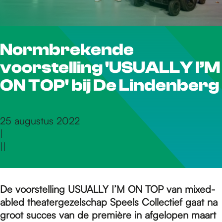
r
Normbrekende
d
voorstelling 'USUALLY I’M
e
ON TOP' bij De Lindenberg
h
25 augustus 2022
|
|
|
o
m
De voorstelling USUALLY I’M ON TOP van mixed-
abled theatergezelschap Speels Collectief gaat na
groot succes van de première in afgelopen maart