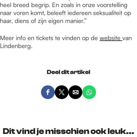
heel breed begrip. En zoals in onze voorstelling
naar voren komt, beleeft iedereen seksualiteit op
haar, diens of zijn eigen manier.”
Meer info en tickets te vinden op de
website
van
Lindenberg.
Deel dit artikel
D
D
D
D
e
e
e
e
e
e
e
e
l
l
l
l
d
d
d
d
Dit vind je misschien ook leuk...
e
e
e
e