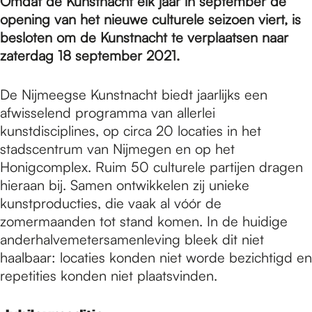
e
Omdat de Kunstnacht elk jaar in september de
opening van het nieuwe culturele seizoen viert, is
besloten om de Kunstnacht te verplaatsen naar
p
zaterdag 18 september 2021.
De Nijmeegse Kunstnacht biedt jaarlijks een
a
afwisselend programma van allerlei
kunstdisciplines, op circa 20 locaties in het
g
stadscentrum van Nijmegen en op het
Honigcomplex. Ruim 50 culturele partijen dragen
hieraan bij. Samen ontwikkelen zij unieke
e
kunstproducties, die vaak al vóór de
zomermaanden tot stand komen. In de huidige
anderhalvemetersamenleving bleek dit niet
haalbaar: locaties konden niet worde bezichtigd en
repetities konden niet plaatsvinden.