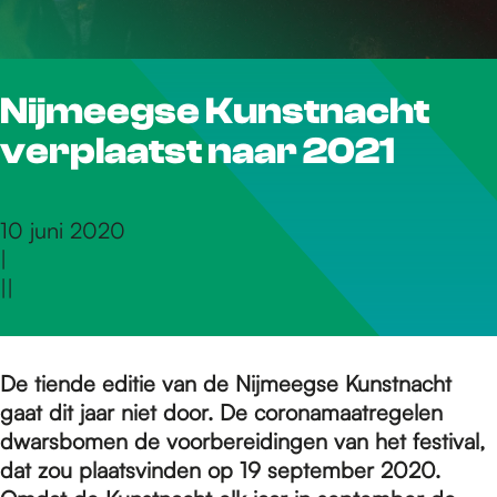
r
Nijmeegse Kunstnacht
d
verplaatst naar 2021
e
10 juni 2020
|
h
|
|
o
De tiende editie van de Nijmeegse Kunstnacht
gaat dit jaar niet door. De coronamaatregelen
m
dwarsbomen de voorbereidingen van het festival,
dat zou plaatsvinden op 19 september 2020.