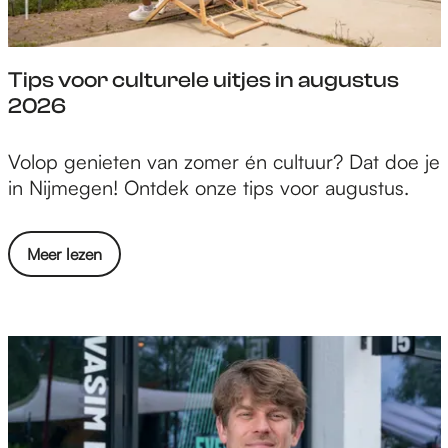
r
a
d
a
j
r
Tips voor culturele uitjes in augustus
e
2026
N
i
T
Volop genieten van zomer én cultuur? Dat doe je
j
i
in Nijmegen! Ontdek onze tips voor augustus.
m
p
e
s
g
o
Meer lezen
v
e
v
o
n
e
o
a
r
r
a
T
c
r
i
u
p
l
s
t