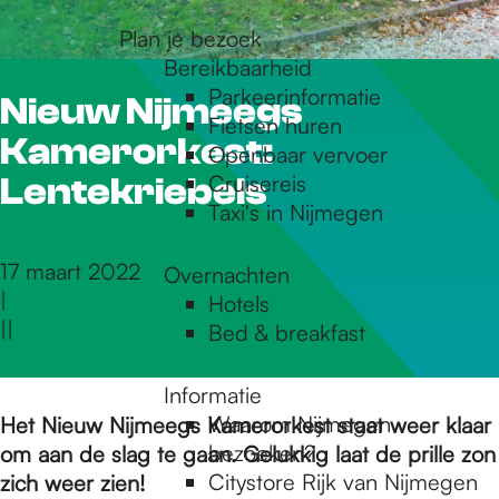
r
Plan je bezoek
Bereikbaarheid
Parkeerinformatie
Nieuw Nijmeegs
d
Fietsen huren
Kamerorkest:
Openbaar vervoer
Cruisereis
e
Lentekriebels
Taxi's in Nijmegen
h
17 maart 2022
Overnachten
|
Hotels
|
|
Bed & breakfast
o
Informatie
m
Waarom Nijmegen
Het Nieuw Nijmeegs Kamerorkest staat weer klaar
bezoeken?
om aan de slag te gaan. Gelukkig laat de prille zon
Citystore Rijk van Nijmegen
zich weer zien!