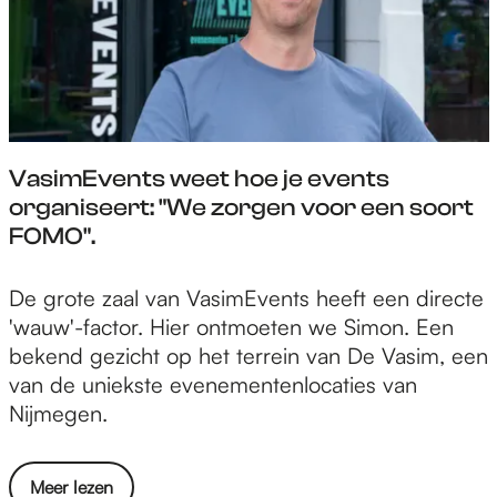
v
u
o
r
o
e
r
l
c
e
u
u
VasimEvents weet hoe je events
l
i
organiseert: "We zorgen voor een soort
t
t
FOMO".
u
j
r
e
V
De grote zaal van VasimEvents heeft een directe
e
s
a
'wauw'-factor. Hier ontmoeten we Simon. Een
l
i
s
bekend gezicht op het terrein van De Vasim, een
e
n
i
van de uniekste evenementenlocaties van
u
a
m
Nijmegen.
i
u
E
t
g
v
j
u
o
Meer lezen