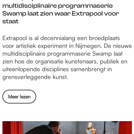
c
m
a
multidisciplinaire programmaserie
e
a
t
Swamp laat zien waar Extrapool voor
b
i
s
staat
o
l
A
o
p
K
Extrapool is al decennialang een broedplaats
k
p
u
voor artistiek experiment in Nijmegen. De nieuwe
n
multidisciplinaire programmaserie Swamp laat
s
zien hoe de organisatie kunstenaars, publiek en
t
uiteenlopende disciplines samenbrengt in
,
grensverleggende kunst.
e
x
o
Meer lezen
p
v
e
e
r
r
i
K
m