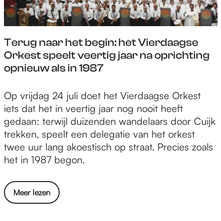
j
l
e
o
n
t
,
u
n
l
j
a
v
m
e
h
a
r
a
Terug naar het begin: het Vierdaagse
n
e
e
a
t
n
Orkest speelt veertig jaar na oprichting
i
n
r
r
e
r
opnieuw als in 1987
t
s
i
D
e
a
r
t
n
e
r
f
a
r
T
Op vrijdag 24 juli doet het Vierdaagse Orkest
n
K
s
e
j
a
e
iets dat het in veertig jaar nog nooit heeft
e
a
t
l
e
a
r
gedaan: terwijl duizenden wandelaars door Cuijk
r
a
e
r
c
t
u
trekken, speelt een delegatie van het orkest
i
i
a
a
t
v
g
twee uur lang akoestisch op straat. Precies zoals
n
j
l
n
o
n
het in 1987 begon.
g
,
u
d
l
a
e
v
m
t
h
a
n
a
n
o
o
Meer lezen
e
r
n
i
t
v
r
h
r
t
N
e