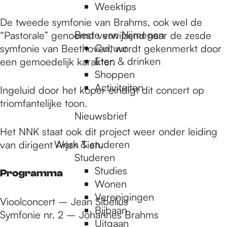
Weektips
De tweede symfonie van Brahms, ook wel de
Beste van Nijmegen
“Pastorale” genoemd verwijzend naar de zesde
Cultuur
symfonie van Beethoven, wordt gekenmerkt door
Eten & drinken
een gemoedelijk karakter.
Shoppen
Activiteiten
Ingeluid door het koper eindigt dit concert op
triomfantelijke toon.
Nieuwsbrief
Het NNK staat ook dit project weer onder leiding
Werk & studeren
van dirigent Arjan Tien.
Studeren
Studies
Programma
Wonen
Verenigingen
Vioolconcert – Jean Sibelius
Bijbaan
Symfonie nr. 2 – Johannes Brahms
Uitgaan