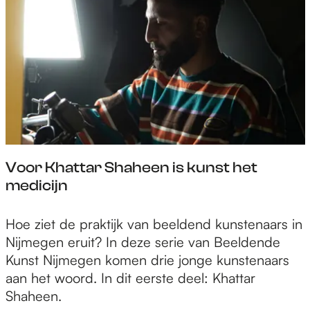
,
F
h
o
k
O
e
r
i
M
D
e
n
O
u
e
g
"
t
n
o
.
c
s
f
h
o
t
Q
o
h
u
r
e
Voor Khattar Shaheen is kunst het
e
t
t
medicijn
e
F
r
n
O
i
V
Hoe ziet de praktijk van beeldend kunstenaars in
,
M
b
o
Nijmegen eruit? In deze serie van Beeldende
k
O
u
o
Kunst Nijmegen komen drie jonge kunstenaars
i
"
t
r
aan het woord. In dit eerste deel: Khattar
n
.
e
K
Shaheen.
g
b