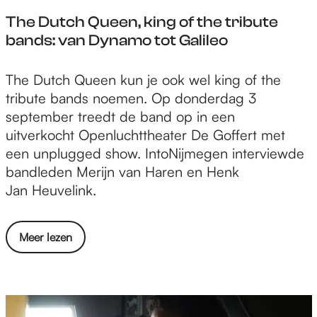
i
o
e
n
The Dutch Queen, king of the tribute
s
r
s
bands: van Dynamo tot Galileo
e
g
i
e
e
n
r
T
The Dutch Queen kun je ook wel king of the
n
N
t
h
tribute bands noemen. Op donderdag 3
v
i
:
e
september treedt de band op in een
o
j
"
D
uitverkocht Openluchttheater De Goffert met
o
m
W
u
een unplugged show. IntoNijmegen interviewde
r
e
e
t
bandleden Merijn van Haren en Henk
e
g
z
c
Jan Heuvelink.
e
e
o
h
n
n
r
Q
s
o
Meer lezen
g
u
o
v
e
e
o
e
n
e
r
r
v
n
t
T
o