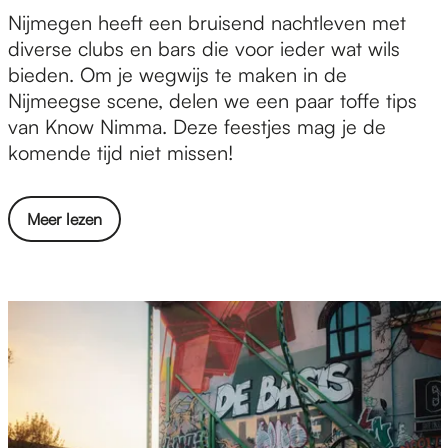
r
w
t
c
D
Nijmegen heeft een bruisend nachtleven met
o
i
b
i
é
diverse clubs en bars die voor ieder wat wils
g
n
a
p
n
bieden. Om je wegwijs te maken in de
r
S
n
l
a
Nijmeegse scene, delen we een paar toffe tips
a
m
d
i
c
van Know Nimma. Deze feestjes mag je de
m
i
s
n
h
komende tijd niet missen!
m
t
i
a
t
a
s
n
i
t
s
v
d
o
Meer lezen
r
i
e
a
e
v
e
p
r
n
l
e
p
s
i
g
i
r
r
v
e
t
f
D
o
a
S
b
t
é
g
n
w
a
v
n
r
a
a
n
a
a
a
u
m
d
n
c
m
g
p
s