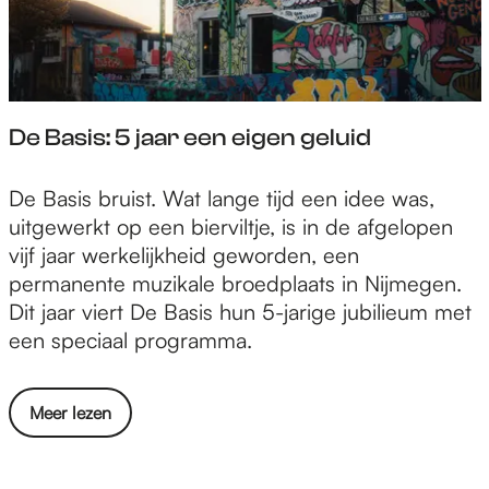
D
h
m
u
l
i
o
t
a
s
a
n
o
t
s
t
a
d
r
i
e
u
t
e
n
p
r
s
De Basis: 5 jaar een eigen geluid
z
l
r
s
i
2
i
i
o
v
e
0
e
f
D
De Basis bruist. Wat lange tijd een idee was,
o
a
S
2
n
t
e
uitgewerkt op een bierviltje, is in de afgelopen
s
n
w
6
w
v
B
vijf jaar werkelijkheid geworden, een
j
a
a
a
a
a
permanente muzikale broedplaats in Nijmegen.
e
u
m
a
n
s
Dit jaar viert De Basis hun 5-jarige jubilieum met
g
p
r
D
i
een speciaal programma.
u
l
E
o
s
s
a
x
o
:
t
a
o
Meer lezen
t
r
5
u
t
v
r
n
j
s
z
e
a
r
a
2