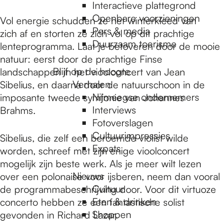
e
Interactieve plattegrond
Openbare voorzieningen
Vol energie schudden ze het winterkleed van
Pers & media
zich af en storten ze zich vol op dit prachtige
p
Duurzaam toerisme
lenteprogramma. Laat je betoveren door de mooie
natuur: eerst door de prachtige Finse
a
Blijf op de hoogte
landschappen in het vioolconcert van Jean
Verhalen
Sibelius, en daarna door de natuurschoon in de
Nijmeegse ondernemers
imposante tweede symfonie van Johannes
g
Interviews
Brahms.
Fotoverslagen
Cultuurimpressies
e
Sibelius, die zelf een beroemde violist wilde
Expats
worden, schreef met zijn enige vioolconcert
mogelijk zijn beste werk. Als je meer wilt lezen
Nieuws
over een polonaise voor ijsberen, neem dan vooral
Cultuur
de programmabeschrijving door. Voor dit virtuoze
Eten & drinken
concerto hebben ze een fantastische solist
Shoppen
gevonden in Richard Lazar.