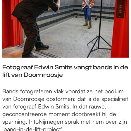
u
e
n
n
s
t
t
e
,
n
e
o
x
n
p
d
e
e
Fotograaf Edwin Smits vangt bands in de
r
r
lift van Doornroosje
i
z
m
o
F
Bands fotograferen vlak voordat ze het podium
e
e
o
van Doornroosje opstormen: dat is de specialiteit
n
k
t
van fotograaf Edwin Smits. In dat rauwe,
t
:
o
geconcentreerde moment doorbreekt hij de
e
m
g
spanning. IntoNijmegen sprak met hem over zijn
n
u
r
'band-in-de-lift-project'.
o