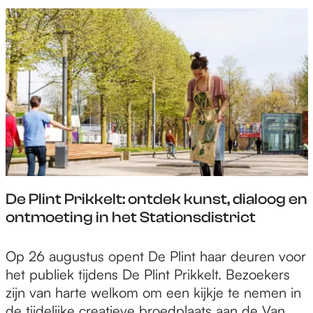
i
r
p
o
a
0
e
D
o
o
r
2
n
e
o
s
e
6
w
B
l
j
e
a
a
v
e
n
a
s
o
e
r
i
o
i
E
s
r
g
x
:
s
e
t
5
t
n
r
j
a
g
De Plint Prikkelt: ontdek kunst, dialoog en
a
a
a
e
ontmoeting in het Stationsdistrict
p
a
t
l
o
r
u
D
Op 26 augustus opent De Plint haar deuren voor
o
e
i
e
het publiek tijdens De Plint Prikkelt. Bezoekers
l
e
d
P
zijn van harte welkom om een kijkje te nemen in
v
n
l
de tijdelijke creatieve broedplaats aan de Van