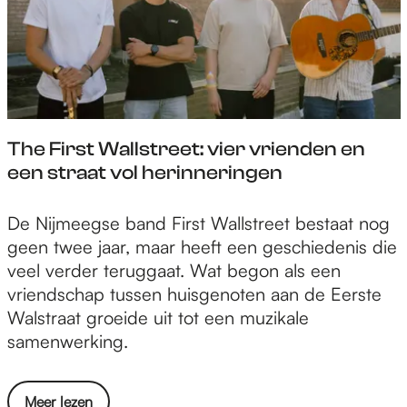
r
e
s
e
t
d
i
o
v
i
s
i
c
s
j
i
e
f
j
l
a
The First Wallstreet: vier vrienden en
n
e
r
een straat vol herinneringen
c
t
t
i
T
De Nijmeegse band First Wallstreet bestaat nog
e
e
h
geen twee jaar, maar heeft een geschiedenis die
e
s
e
veel verder teruggaat. Wat begon als een
r
t
F
vriendschap tussen huisgenoten aan de Eerste
t
e
i
Walstraat groeide uit tot een muzikale
v
n
r
samenwerking.
i
v
s
j
o
t
f
o
o
Meer lezen