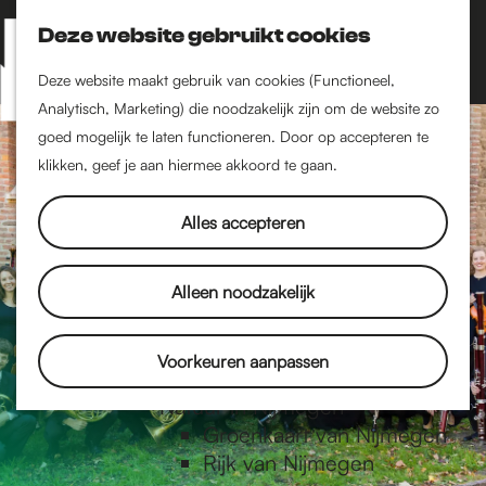
Nijmegen-Zuid
Nijmegen-Nieuw-West
Deze website gebruikt cookies
Z
K
Nijmegen-Oud-West
o
a
M
Deze website maakt gebruik van cookies (Functioneel,
Dukenburg
e
a
Analytisch, Marketing) die noodzakelijk zijn om de website zo
e
Lindenholt
G
k
r
goed mogelijk te laten functioneren. Door op accepteren te
n
e
t
klikken, geef je aan hiermee akkoord te gaan.
Historie
u
n
De oudste stad van
a
Alles accepteren
Nederland
Historische tijdlijn
n
Romeinse Limes
Alleen noodzakelijk
Vrede van Nijmegen
Penning
a
Voorkeuren aanpassen
Natuur in Nijmegen
Groenkaart van Nijmegen
a
Rijk van Nijmegen