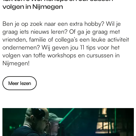
k
k
volgen in Nijmegen
k
k
e
u
1
Ben je op zoek naar een extra hobby? Wil je
l
n
3
graag iets nieuws leren? Of ga je graag met
t
s
x
vrienden, familie of collega’s een leuke activiteit
:
t
t
ondernemen? Wij geven jou 11 tips voor het
o
,
o
volgen van toffe workshops en cursussen in
n
d
f
Nijmegen!
t
i
f
d
a
e
e
l
o
Meer lezen
w
k
o
v
o
k
o
e
r
u
g
r
k
n
e
1
s
s
n
3
h
t
o
x
o
,