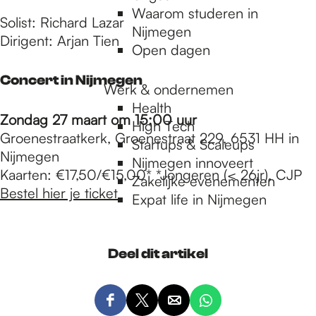
Waarom studeren in
Solist: Richard Lazar
Nijmegen
Dirigent: Arjan Tien
Open dagen
Concert in Nijmegen
Werk & ondernemen
Health
Zondag 27 maart om 15:00 uur
High Tech
Groenestraatkerk, Groenestraat 229, 6531 HH in
Startups & Scaleups
Nijmegen
Nijmegen innoveert
Kaarten: €17,50/€15,00* *Jongeren (< 26jr), CJP
Zakelijke evenementen
Bestel hier je ticket
Expat life in Nijmegen
Deel dit artikel
D
D
D
D