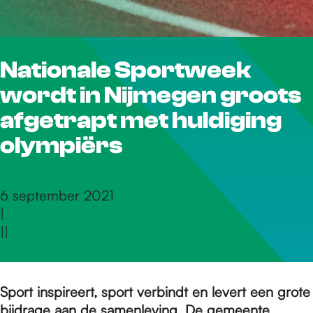
r
Nationale Sportweek
d
wordt in Nijmegen groots
e
afgetrapt met huldiging
olympiërs
h
6 september 2021
|
o
|
|
m
Sport inspireert, sport verbindt en levert een grote
bijdrage aan de samenleving. De gemeente