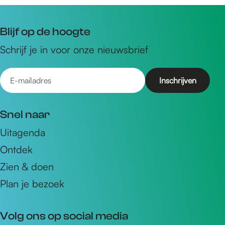
Blijf op de hoogte
Schrijf je in voor onze nieuwsbrief
E
-
m
Snel naar
a
Uitagenda
i
Ontdek
l
a
Zien & doen
d
Plan je bezoek
r
e
Volg ons op social media