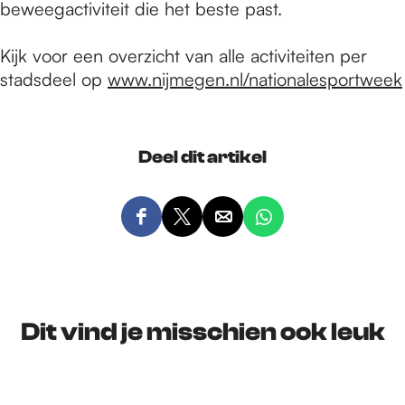
beweegactiviteit die het beste past.
Kijk voor een overzicht van alle activiteiten per
stadsdeel op
www.nijmegen.nl/nationalesportweek
Deel dit artikel
D
D
D
D
e
e
e
e
e
e
e
e
l
l
l
l
d
d
d
d
Dit vind je misschien ook leuk
e
e
e
e
z
z
z
z
e
e
e
e