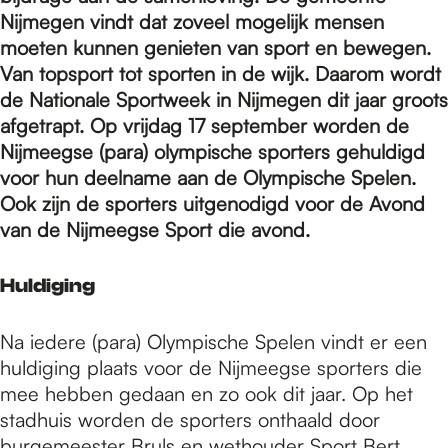
e
Nijmegen vindt dat zoveel mogelijk mensen
moeten kunnen genieten van sport en bewegen.
p
Van topsport tot sporten in de wijk. Daarom wordt
de Nationale Sportweek in Nijmegen dit jaar groots
afgetrapt. Op vrijdag 17 september worden de
a
Nijmeegse (para) olympische sporters gehuldigd
voor hun deelname aan de Olympische Spelen.
Ook zijn de sporters uitgenodigd voor de Avond
g
van de Nijmeegse Sport die avond.
e
Huldiging
Na iedere (para) Olympische Spelen vindt er een
huldiging plaats voor de Nijmeegse sporters die
mee hebben gedaan en zo ook dit jaar. Op het
stadhuis worden de sporters onthaald door
burgemeester Bruls en wethouder Sport Bert