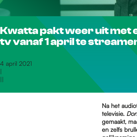
r
Kwatta pakt weer uit met 
d
tv vanaf 1 april te stream
e
4 april 2021
|
h
|
|
o
Na het audio
televisie.
Don
m
gemaakt, maar
en zelfs brul