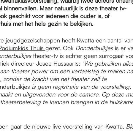
 Kwattaklasvoorstelling, waarbij twee acteurs onaa
l binnenvallen. Maar natuurlijk is deze theater tv-
ook geschikt voor iedereen die ouder is, of
uis met het hele gezin te bekijken.
re jeugdgezelschappen heeft Kwatta een aantal van
Podiumkids Thuis
gezet. Ook
Donderbuikjes
is er va
nderbuikjes
theater-tv is echter geen surrogaat voo
istiek directeur Josee Hussaarts:
‘We gebruiken alle
aan theater power om een vertaalslag te maken na
 zonder de kracht van het theater zelf te
nderbuikjes
is geen registratie van de voorstelling,
aakt en uitgevonden voor de camera. Op deze ma
theaterbeleving te kunnen brengen in de huiskame
zoen gaat de nieuwe live voorstelling van Kwatta,
Bl