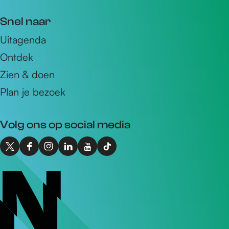
m
Snel naar
a
Uitagenda
i
Ontdek
l
a
Zien & doen
d
Plan je bezoek
r
e
Volg ons op social media
s
X
F
I
L
Y
T
I
a
n
i
o
i
n
c
s
n
u
k
t
e
t
k
T
T
o
b
a
e
u
o
N
o
g
d
b
k