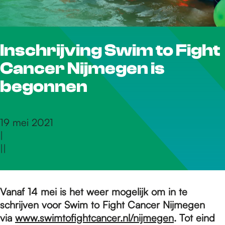
r
Inschrijving Swim to Fight
d
Cancer Nijmegen is
e
begonnen
h
19 mei 2021
|
|
|
o
m
Vanaf 14 mei is het weer mogelijk om in te
schrijven voor Swim to Fight Cancer Nijmegen
via
www.swimtofightcancer.nl/nijmegen
. Tot eind