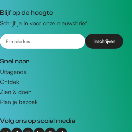
Blijf op de hoogte
Schrijf je in voor onze nieuwsbrief
E
-
m
Snel naar
a
Uitagenda
i
Ontdek
l
a
Zien & doen
d
Plan je bezoek
r
e
Volg ons op social media
s