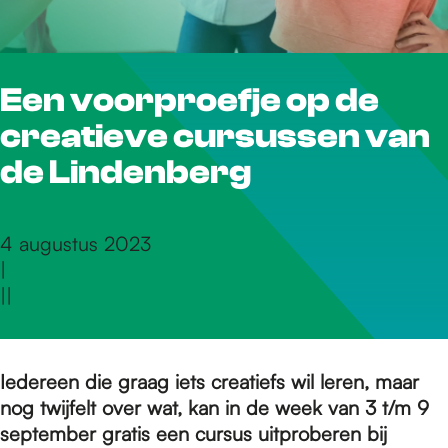
r
Een voorproefje op de
d
creatieve cursussen van
e
de Lindenberg
h
4 augustus 2023
|
|
|
o
m
Iedereen die graag iets creatiefs wil leren, maar
nog twijfelt over wat, kan in de week van 3 t/m 9
september gratis een cursus uitproberen bij