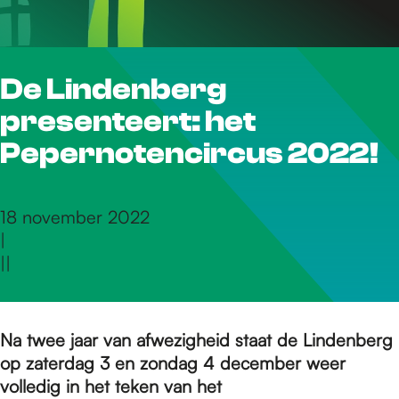
r
De Lindenberg
d
presenteert: het
e
Pepernotencircus 2022!
h
18 november 2022
|
|
|
o
m
Na twee jaar van afwezigheid staat de Lindenberg
op zaterdag 3 en zondag 4 december weer
volledig in het teken van het