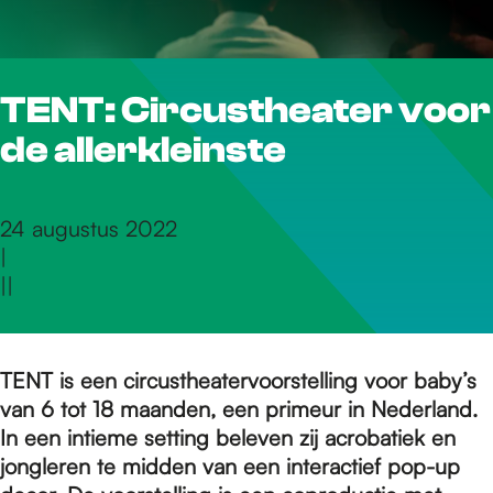
r
TENT: Circustheater voor
d
de allerkleinste
e
24 augustus 2022
|
h
|
|
o
TENT is een circustheatervoorstelling voor baby’s
van 6 tot 18 maanden, een primeur in Nederland.
m
In een intieme setting beleven zij acrobatiek en
jongleren te midden van een interactief pop-up