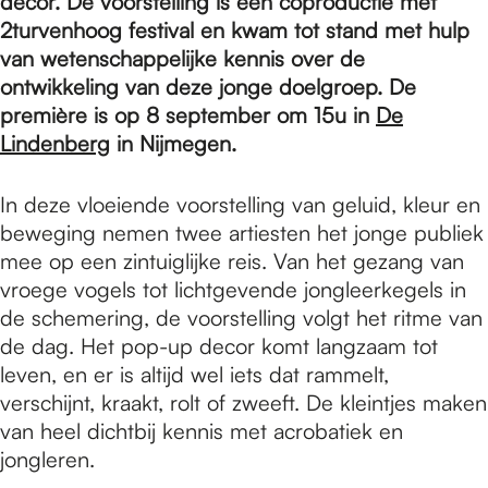
e
decor. De voorstelling is een coproductie met
2turvenhoog festival en kwam tot stand met hulp
van wetenschappelijke kennis over de
p
ontwikkeling van deze jonge doelgroep. De
première is op 8 september om 15u in
De
Lindenberg
in Nijmegen.
a
In deze vloeiende voorstelling van geluid, kleur en
g
beweging nemen twee artiesten het jonge publiek
mee op een zintuiglijke reis. Van het gezang van
vroege vogels tot lichtgevende jongleerkegels in
e
de schemering, de voorstelling volgt het ritme van
de dag. Het pop-up decor komt langzaam tot
leven, en er is altijd wel iets dat rammelt,
verschijnt, kraakt, rolt of zweeft. De kleintjes maken
van heel dichtbij kennis met acrobatiek en
jongleren.