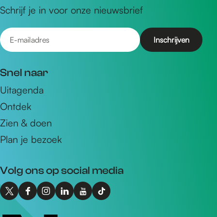
Schrijf je in voor onze nieuwsbrief
E
-
m
Snel naar
a
Uitagenda
i
Ontdek
l
a
Zien & doen
d
Plan je bezoek
r
e
Volg ons op social media
s
X
F
I
L
Y
T
I
a
n
i
o
i