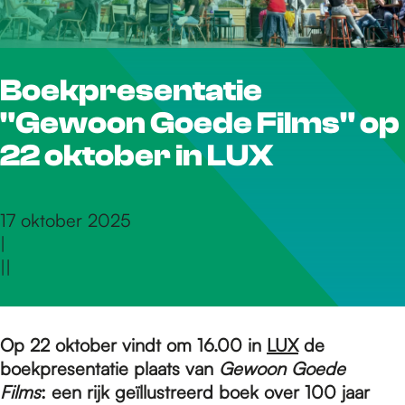
r
Boekpresentatie
d
"Gewoon Goede Films" op
e
22 oktober in LUX
h
17 oktober 2025
|
|
|
o
m
Op 22 oktober vindt om 16.00 in
LUX
de
boekpresentatie plaats van
Gewoon Goede
Films
: een rijk geïllustreerd boek over 100 jaar