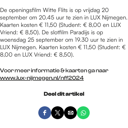
De openingsfilm Witte Flits is op vrijdag 20
september om 20.45 uur te zien in LUX Nijmegen.
Kaarten kosten € 11,50 (Student: € 8,00 en LUX
Vriend: € 8,50). De slotfilm Paradijs is op
woensdag 25 september om 19.30 uur te zien in
LUX Nijmegen. Kaarten kosten € 11,50 (Student: €
8,00 en LUX Vriend: € 8,50).
Voor meer informatie & kaarten ga naar
www.lux-nijmegen.nl/nff2024
Deel dit artikel
D
D
D
D
e
e
e
e