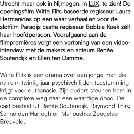
e
Utrecht maar ook in Nijmegen, in
LUX
, te zien! De
openingsfilm Witte Flits baseerde regisseur Laura
Hermanides op een waar verhaal en voor de
p
slotfilm Paradijs castte regisseur Bobbie Koek zélf
haar hoofdpersoon. Voorafgaand aan de
a
filmpremières volgt een vertoning van een video-
interview met de makers en acteurs Renée
Soutendijk en Ellen ten Damme.
g
Witte Flits is een drama over een jonge man die
na ruim twintig jaar psychisch lijden toestemming
e
krijgt voor euthanasie. Zijn ouders steunen hem in
de complexe weg naar een waardige dood. De
cast bestaat uit Renée Soutendijk, Raymond Thiry,
Sanne den Hartogh en Manoushka Zeegelaar
Breeveld.