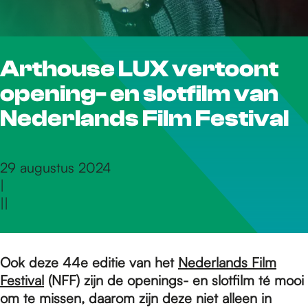
r
Arthouse LUX vertoont
d
opening- en slotfilm van
e
Nederlands Film Festival
h
29 augustus 2024
|
|
|
o
m
Ook deze 44e editie van het
Nederlands Film
Festival
(NFF) zijn de openings- en slotfilm té mooi
om te missen, daarom zijn deze niet alleen in