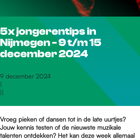
r
5x jongerentips in
d
Nijmegen - 9 t/m 15
e
december 2024
h
9 december 2024
|
|
|
o
m
Vroeg pieken of dansen tot in de late uurtjes?
Jouw kennis testen of de nieuwste muzikale
talenten ontdekken? Het kan deze week allemaal