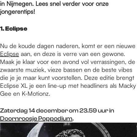
e
in Nijmegen. Lees snel verder voor onze
jongerentips!
p
1. Eclipse
a
Nu de koude dagen naderen, komt er een nieuwe
Eclipse
aan, en deze is verre van een gewone.
Maak je klaar voor een avond vol verrassingen, de
g
zwaarste muziek, vieze bassen en de beste vibes
die je je maar kunt voorstellen. Deze editie brengt
e
Eclipse XL je een line-up met headliners als Macky
Gee en K-Motionz.
Zaterdag 14 december om 23.59 uur in
Doornroosje Poppodium
.