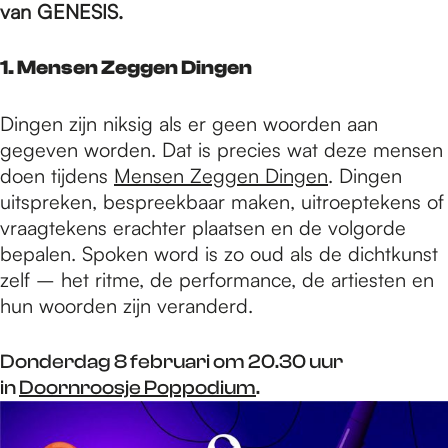
e
van GENESIS.
p
1. Mensen Zeggen Dingen
Dingen zijn niksig als er geen woorden aan
a
gegeven worden. Dat is precies wat deze mensen
doen tijdens
Mensen Zeggen Dingen
. Dingen
uitspreken, bespreekbaar maken, uitroeptekens of
g
vraagtekens erachter plaatsen en de volgorde
bepalen. Spoken word is zo oud als de dichtkunst
e
zelf – het ritme, de performance, de artiesten en
hun woorden zijn veranderd.
Donderdag 8 februari om 20.30 uur
in
Doornroosje Poppodium
.