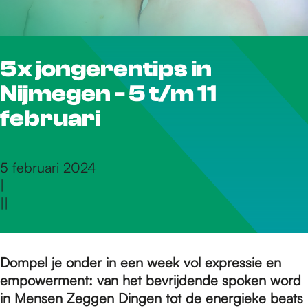
r
5x jongerentips in
d
Nijmegen - 5 t/m 11
e
februari
h
5 februari 2024
|
|
|
o
m
Dompel je onder in een week vol expressie en
empowerment: van het bevrijdende spoken word
in Mensen Zeggen Dingen tot de energieke beats