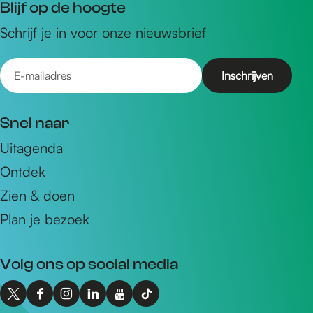
Blijf op de hoogte
Schrijf je in voor onze nieuwsbrief
E
-
m
Snel naar
a
Uitagenda
i
Ontdek
l
a
Zien & doen
d
Plan je bezoek
r
e
Volg ons op social media
s
X
F
I
L
Y
T