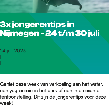
r
3x jongerentips in
d
Nijmegen - 24 t/m 30 juli
e
24 juli 2023
|
h
|
|
o
Geniet deze week van verkoeling aan het water,
een yogasessie in het park of een interessante
m
tentoonstelling. Dit zijn de jongerentips voor deze
week!