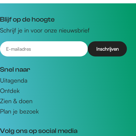
Blijf op de hoogte
Schrijf je in voor onze nieuwsbrief
E
-
m
Snel naar
a
Uitagenda
i
Ontdek
l
a
Zien & doen
d
Plan je bezoek
r
e
Volg ons op social media