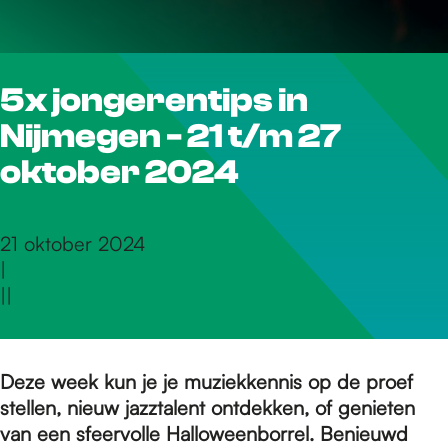
r
5x jongerentips in
d
Nijmegen - 21 t/m 27
e
oktober 2024
h
21 oktober 2024
|
|
|
o
m
Deze week kun je je muziekkennis op de proef
stellen, nieuw jazztalent ontdekken, of genieten
van een sfeervolle Halloweenborrel. Benieuwd