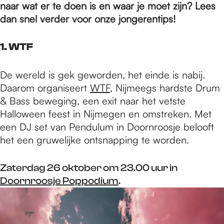
e
naar wat er te doen is en waar je moet zijn? Lees
dan snel verder voor onze jongerentips!
p
1. WTF
a
De wereld is gek geworden, het einde is nabij.
Daarom organiseert
WTF
, Nijmeegs hardste Drum
& Bass beweging, een exit naar het vetste
g
Halloween feest in Nijmegen en omstreken. Met
een DJ set van Pendulum in Doornroosje belooft
e
het een gruwelijke ontsnapping te worden.
Zaterdag 26 oktober om 23.00 uur in
Doornroosje Poppodium
.