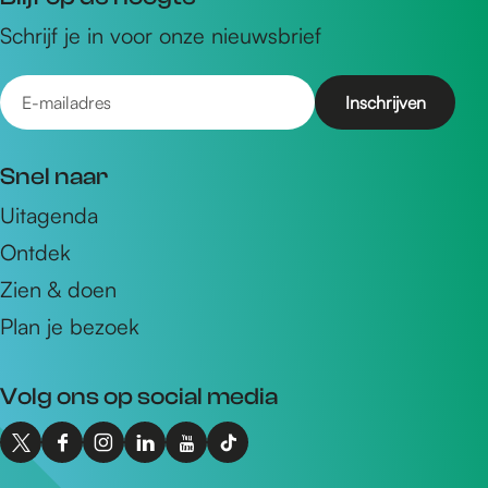
Schrijf je in voor onze nieuwsbrief
E
-
m
Snel naar
a
Uitagenda
i
Ontdek
l
a
Zien & doen
d
Plan je bezoek
r
e
Volg ons op social media
s
X
F
I
L
Y
T
I
a
n
i
o
i