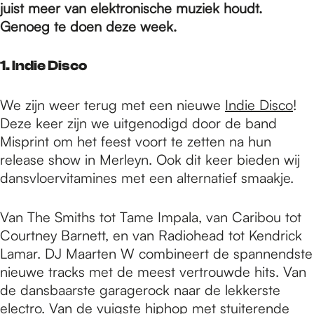
e
juist meer van elektronische muziek houdt.
Genoeg te doen deze week.
p
1. Indie Disco
a
We zijn weer terug met een nieuwe
Indie Disco
!
Deze keer zijn we uitgenodigd door de band
Misprint om het feest voort te zetten na hun
g
release show in Merleyn. Ook dit keer bieden wij
dansvloervitamines met een alternatief smaakje.
e
Van The Smiths tot Tame Impala, van Caribou tot
Courtney Barnett, en van Radiohead tot Kendrick
Lamar. DJ Maarten W combineert de spannendste
nieuwe tracks met de meest vertrouwde hits. Van
de dansbaarste garagerock naar de lekkerste
electro. Van de vuigste hiphop met stuiterende