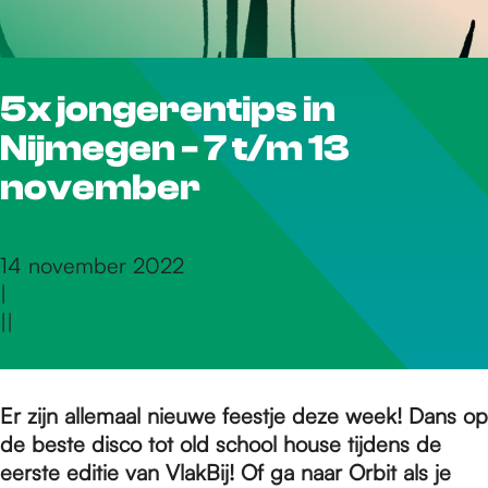
r
5x jongerentips in
d
Nijmegen - 7 t/m 13
e
november
h
14 november 2022
|
|
|
o
m
Er zijn allemaal nieuwe feestje deze week! Dans op
de beste disco tot old school house tijdens de
eerste editie van VlakBij! Of ga naar Orbit als je